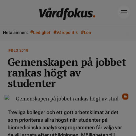
#
#
#
Heta ämnen:
Ledighet
Vårdpolitik
Lön
IFBLS 2018
Gemenskapen på jobbet
rankas högt av
studenter
Trevliga kolleger och ett gott arbetsklimat är det
som prioriteras allra högst när studenter på
biomedicinska analytikerprogrammen får välja var
de vill arbeta efter utbildningen. Möjligheten till