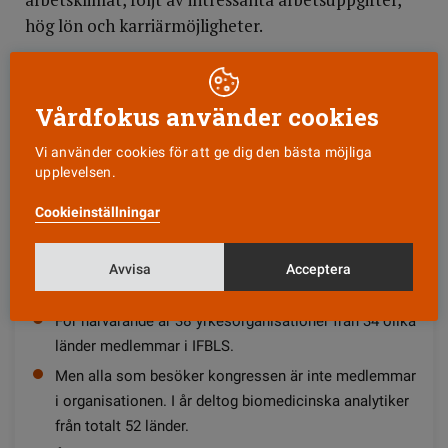
hög lön och karriärmöjligheter.
IFBLS 2018
Vårdfokus använder cookies
International federation of biomedical laboratory
science, IFBLS, ordnar vartannat år en världskongress
Vi använder cookies för att ge dig den bästa möjliga
där biomedicinska analytiker från hela världen strålar
upplevelsen.
samman för att presentera och ta del av andras
forskning och utveckling.
Cookieinställningar
Förra gången hölls kongressen i Japan, i år var
italienska Florens värd. Om ytterligare två år hålls den
Avvisa
Acceptera
i Danmarks huvudstad Köpenhamn.
För närvarande är 38 yrkesorganisationer från 34 olika
länder medlemmar i IFBLS.
Men alla som besöker kongressen är inte medlemmar
i organisationen. I år deltog biomedicinska analytiker
från totalt 52 länder.