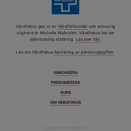
Vårdfokus ges ut av
Vårdförbundet
och ansvarig
utgivare är Michelle Wahrolén. Vårdfokus har en
självständig ställning.
Läs mer här.
Läs om Vårdfokus
hantering av personuppgifter
.
ANNONSERA
PRENUMERERA
KURS
OM VÅRDFOKUS
DELA
Byggd med
av WonderFour