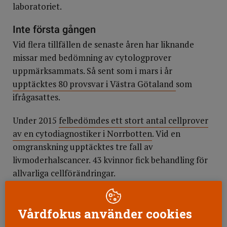
laboratoriet.
Inte första gången
Vid flera tillfällen de senaste åren har liknande
missar med bedömning av cytologprover
uppmärksammats. Så sent som i mars i år
upptäcktes 80 provsvar i Västra Götaland
som
ifrågasattes.
Under 2015
felbedömdes ett stort antal cellprover
av en cytodiagnostiker i Norrbotten
. Vid en
omgranskning upptäcktes tre fall av
livmoderhalscancer. 43 kvinnor fick behandling för
allvarliga cellförändringar.
2012 upptäcktes att en ensamarbetande
cytodiagnostiker i Jämtland hade missat 125 prover
Vårdfokus använder cookies
med cellförändringar, dock inga med cancer. Men