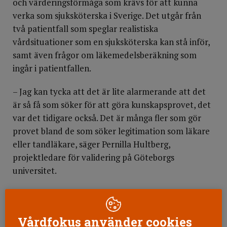
och värderingsförmåga som krävs för att kunna
verka som sjuksköterska i Sverige. Det utgår från
två patientfall som speglar realistiska
vårdsituationer som en sjuksköterska kan stå inför,
samt även frågor om läkemedelsberäkning som
ingår i patientfallen.
– Jag kan tycka att det är lite alarmerande att det
är så få som söker för att göra kunskapsprovet, det
var det tidigare också. Det är många fler som gör
provet bland de som söker legitimation som läkare
eller tandläkare, säger Pernilla Hultberg,
projektledare för validering på Göteborgs
universitet.
Ordna praktik själv
Andra steg i legitimationsprocessen har gjorts mer
Vårdfokus använder cookies
flexibla. Det krävs inte längre först betyg på