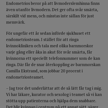
Endometrios beror på att livmoderslemhinna finns
även utanför livmodern. Det ger ofta svår smärta,
särskilt vid mens, och misstas inte sällan för just
mensvärk.
För ungefär ett år sedan införde sjukhuset ett
endometriosteam. I stället för att ringa
kvinnokliniken och tala med olika barnmorskor
varje gång eller åka in akut för svår smärta, får
kvinnorna ett speciellt telefonnummer som de kan
ringa. Där får de snar återkoppling av barnmorskan
Camilla Ekstrand, som jobbar 20 procent i
endometriosteamet.
– Jag tror det underlättar att de så lätt får tag i mig.
Vi har läkare, kurator och sexolog i teamet så vi kan
stötta upp patienterna och hjälpa dem snabbare.
Det blir kvinnan i centrum på ett annat sätt, säger