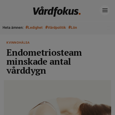
#
#
#
Heta ämnen:
Ledighet
Vårdpolitik
Lön
KVINNOHÄLSA
Endometriosteam
minskade antal
vårddygn