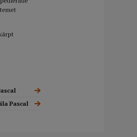
xpedierade
stemet
kärpt
Pascal
äla Pascal