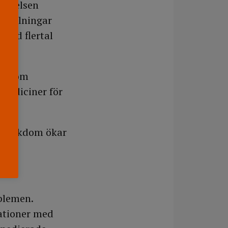
styrelsen
eställningar
 Vid flertal
, genom
 mediciner för
kossjukdom ökar
oblemen.
nationer med