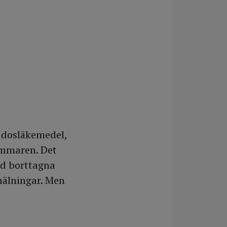
r dosläkemedel,
sommaren. Det
ed borttagna
mälningar. Men