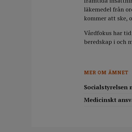
framtida insättni
läkemedel från or
kommer att ske, o
Vårdfokus har tid
beredskap i och m
MER OM ÄMNET
Socialstyrelsen 
Medicinskt ansva