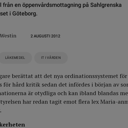
l från en öppenvårdsmottagning på Sahlgrenska
set i Göteborg.
 Westin
2 AUGUSTI 2012
LÄKEMEDEL
IT I VÅRDEN
gare berättat att det nya ordinationssystemet fö
s för hård kritik sedan det infördes i början av 
inationerna är otydliga och kan ibland blandas m
styrelsen har redan tagit emot flera lex Maria-an
.
äkerheten