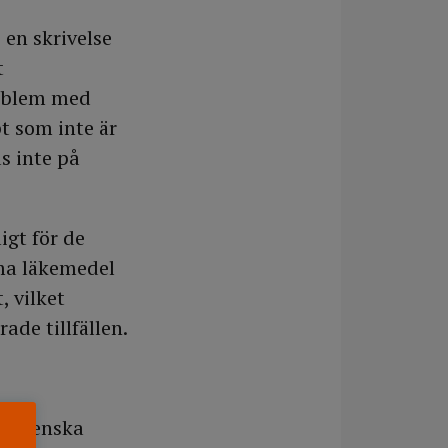
 en skrivelse
t
roblem med
pt som inte är
s inte på
igt för de
mma läkemedel
, vilket
ade tillfällen.
hlgrenska