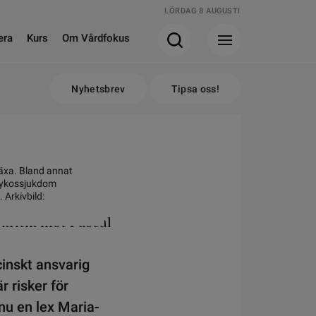
LÖRDAG 8 AUGUSTI
era
Kurs
Om Vårdfokus
Nyhetsbrev
Tipsa oss!
cal
växa. Bland annat
sykossjukdom
 Arkivbild:
cinskt ansvarig
r risker för
nu en lex Maria-