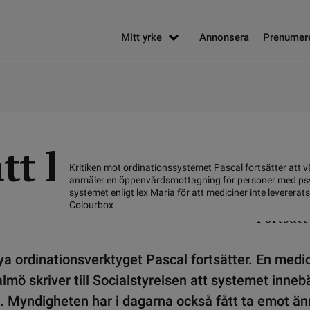
Mitt yrke
Annonsera
Prenumer
tt kritik mot Pas
Kritiken mot ordinationssystemet Pascal fortsätter att 
anmäler en öppenvårdsmottagning för personer med p
systemet enligt lex Maria för att mediciner inte levererats.
Colourbox
ya ordinationsverktyget Pascal fortsätter. En medi
lmö skriver till Socialstyrelsen att systemet innebä
. Myndigheten har i dagarna också fått ta emot än