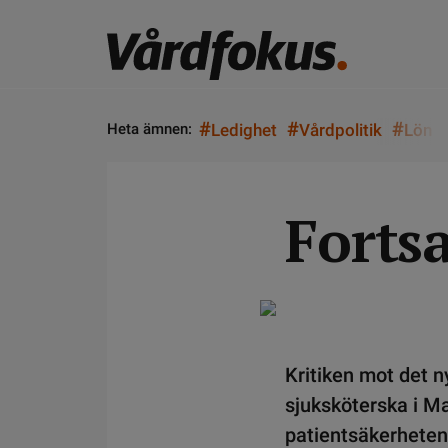
#
#
#
Heta ämnen:
Ledighet
Vårdpolitik
Lön
Fortsa
Kritiken mot det n
sjuksköterska i Ma
patientsäkerheten