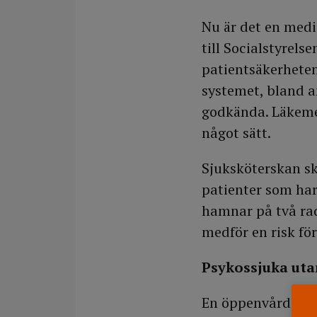
Nu är det en medi
till Socialstyrels
patientsäkerheten
systemet, bland an
godkända. Läkemed
något sätt.
Sjuksköterskan sk
patienter som har
hamnar på två rade
medför en risk för
Psykossjuka uta
En öppenvårdsmot