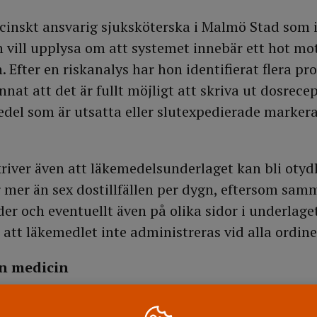
cinskt ansvarig sjuksköterska i Malmö Stad som i
en vill upplysa om att systemet innebär ett hot mo
. Efter en riskanalys har hon identifierat flera p
nat att det är fullt möjligt att skriva ut dosrece
el som är utsatta eller slutexpedierade markera
river även att läkemedelsunderlaget kan bli otydl
 mer än sex dostillfällen per dygn, eftersom sa
r och eventuellt även på olika sidor i underlaget
 att läkemedlet inte administreras vid alla ordiner
n medicin
tagning för personer med psykossjukdom på Sa