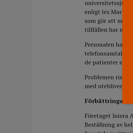
universitetssjukhu
enligt lex Maria.
som gör att medici
tillfällen har medi
Personalen har dä
telefonsamtal ell
de patienter som 
Problemen riskera
med utebliven med
Förbättringar p
Företaget Iniera 
Beställning av he