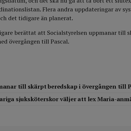
ngsdatum, och det ska nu gå att ta bort ett slute
dinationslistan. Flera andra uppdateringar av sy
ch det tidigare än planerat.
igare berättat att Socialstyrelsen uppmanar till s
ed övergången till Pascal.
manar till skärpt beredskap i övergången till 
riga sjuksköterskor väljer att lex Maria-anm