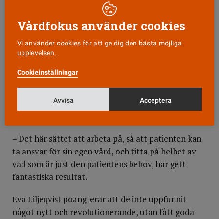
– Eller med de egna läpparna som om man spelade
Vårdfokus använder cookies
trumpet. När de små luftvägarna öppnas upp på
det viset så börjar man hosta och kan få loss
Vi använder cookies för att ge dig den bästa möjliga
slemmet.
upplevelsen.
Cookieinställningar
Lära sig huffa
Hon berättar ivrigt om att hostteknik, att huffa,
Avvisa
Acceptera
och att dricka varmt – allt för att kunna få loss
slem.
– Det här sättet att arbeta på, så att patienten kan
ta ansvar för sin egen vård, och titta på helhet av
vad som är just den patientens behov, har gett
fantastiska resultat.
Eva Liljeqvist poängterar att de inte uppfunnit
något nytt och revolutionerande, utan fått goda