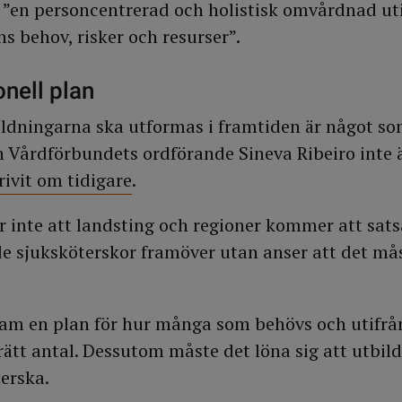
e ”en personcentrerad och holistisk omvårdnad ut
s behov, risker och resurser”.
onell plan
ildningarna ska utformas i framtiden är något s
 Vårdförbundets ordförande Sineva Ribeiro inte 
ivit om tidigare
.
r inte att landsting och regioner kommer att sats
de sjuksköterskor framöver utan anser att det mås
ram en plan för hur många som behövs och utifrå
 rätt antal. Dessutom måste det löna sig att utbilda
terska.