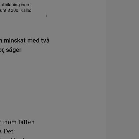
 utbildning inom
runt 8 200. Källa:
in minskat med två
or, säger
g inom fälten
. Det