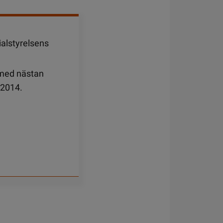
ialstyrelsens
 med nästan
 2014.