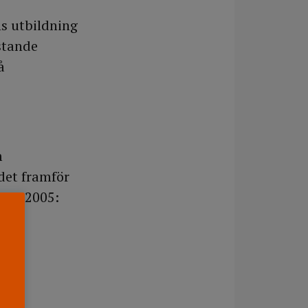
ns utbildning
istande
å
m
 det framför
 och 2005: