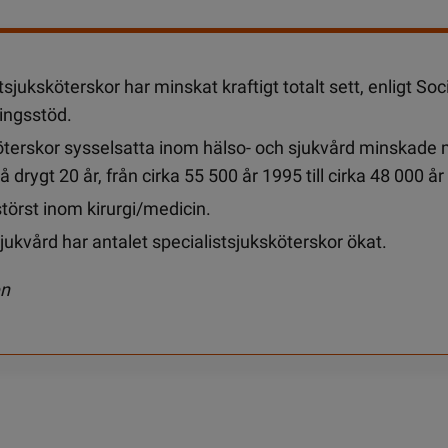
tsjuksköterskor har minskat kraftigt totalt sett, enligt Soc
ringsstöd.
öterskor sysselsatta inom hälso- och sjukvård minskade
 drygt 20 år, från cirka 55 500 år 1995 till cirka 48 000 år
törst inom kirurgi/medicin.
kvård har antalet specialistsjuksköterskor ökat.
en