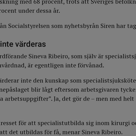
kning med 68 procent, trots att Sveriges befolk
ocent under dessa år.
från Socialstyrelsen som nyhetsbyrån Siren har tag
inte värderas
dförande Sineva Ribeiro, som själv är specialists
vårdnad, är egentligen inte förvånad.
ärderar inte den kunskap som specialistsjuksköte
nepåslaget blir lågt eftersom arbetsgivaren tycke
ma arbetsuppgifter”. Ja, det gör de – men med helt
tresset för att specialistutbilda sig inom kirurgi 
l att det utbildas för få, menar Sineva Ribeiro.