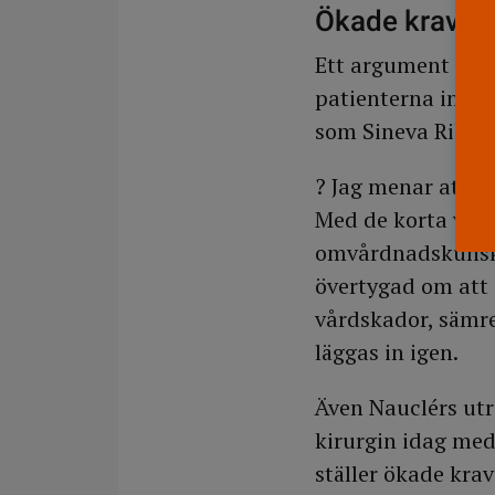
Ökade krav p
Ett argument som 
patienterna inte l
som Sineva Ribeir
? Jag menar att de
Med de korta vård
omvårdnadskunskap
övertygad om att d
vårdskador, sämre
läggas in igen.
Även Nauclérs utr
kirurgin idag med
ställer ökade kra