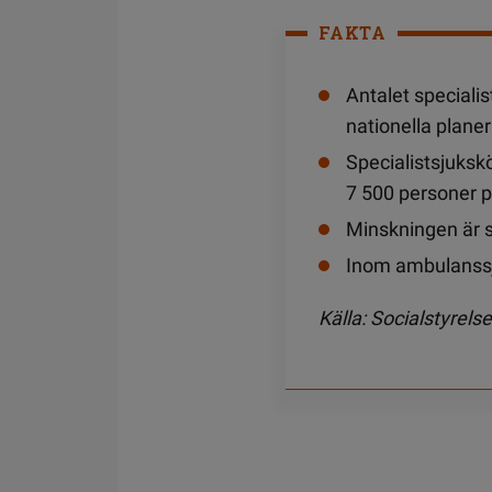
FAKTA
Antalet specialis
nationella plane
Specialistsjuksk
7 500 personer på
Minskningen är s
Inom ambulanssju
Källa: Socialstyrels