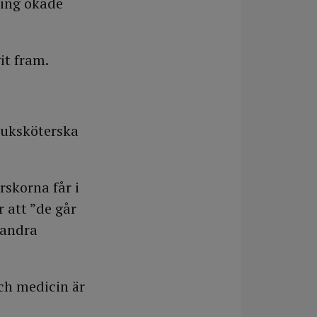
ning ökade
it fram.
juksköterska
rskorna får i
r att ”de går
 andra
och medicin är