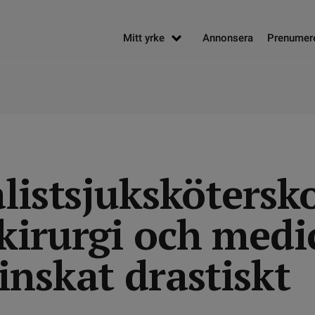
Mitt yrke
Annonsera
Prenumer
listsjukskötersk
kirurgi och medi
inskat drastiskt