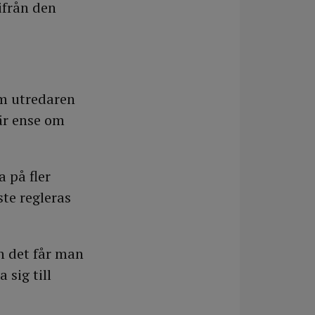
ifrån den
om utredaren
är ense om
a på fler
te regleras
n det får man
 sig till