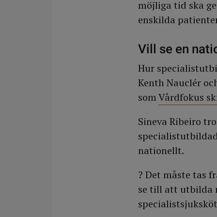
möjliga tid ska g
enskilda patienten
Vill se en nati
Hur specialistutb
Kenth Nauclér och
som
Vårdfokus skr
Sineva Ribeiro tro
specialistutbilda
nationellt.
? Det måste tas f
se till att utbilda
specialistsjukskö