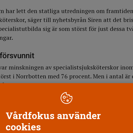
m har lett den statliga utredningen om framtide
köterskor, säger till nyhetsbyrån Siren att det br
specialistutbilda sig är som störst för just dessa tv
ngar.
försvunnit
 var minskningen av specialistsjuksköterskor ino
törst i Norrbotten med 76 procent. Men i antal är
mrådena som de försvunnit i tusental mellan 1995
 Från 4 769 till 1 422
aland: Från 4 390 till 1 466
Vårdfokus använder
2 till 967
cookies