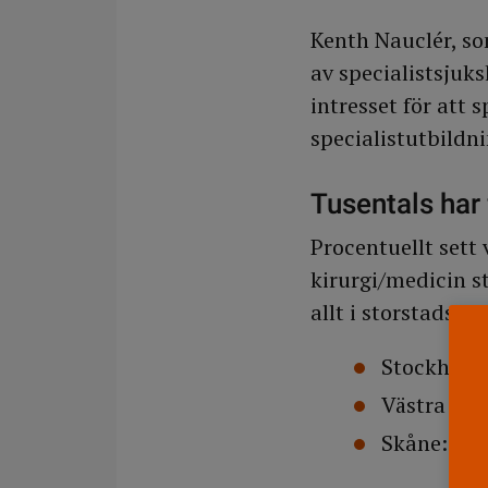
Kenth Nauclér, so
av specialistsjuks
intresset för att 
specialistutbildni
Tusentals har 
Procentuellt sett
kirurgi/medicin s
allt i storstadso
Stockholm:
Västra Göt
Skåne: 2 96