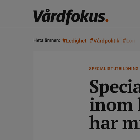
#
#
#
Heta ämnen:
Ledighet
Vårdpolitik
Lön
SPECIALISTUTBILDNING
Specia
inom 
har m