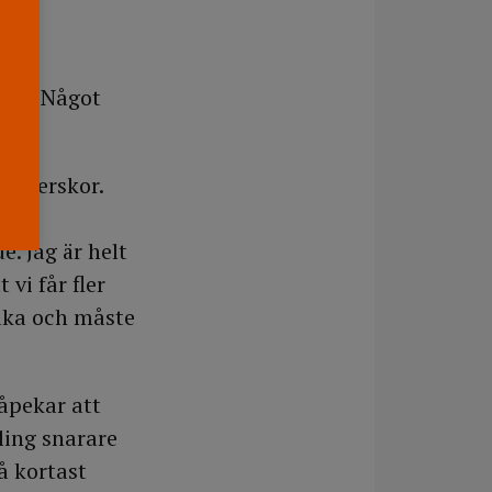
att
tion. Något
sköterskor.
. Jag är helt
vi får fler
aka och måste
åpekar att
ling snarare
å kortast