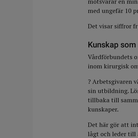
motsvarar en mins
med ungefär 10 pr
Det visar siffror 
Kunskap som 
Vårdförbundets or
inom kirurgisk om
? Arbetsgivaren v
sin utbildning. Lö
tillbaka till sam
kunskaper.
Det här gör att in
lågt och leder til