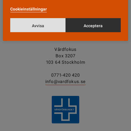
Cookieinställningar
Tipsa oss!
Avvisa
Acceptera
KONTAKT
Vårdfokus
Box 3207
103 64 Stockholm
0771-420 420
info@vardfokus.se