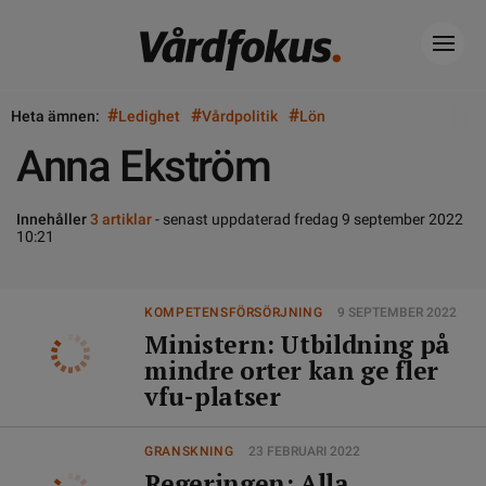
#
#
#
Heta ämnen:
Ledighet
Vårdpolitik
Lön
Anna Ekström
Innehåller
3 artiklar
- senast uppdaterad fredag 9 september 2022
10:21
KOMPETENSFÖRSÖRJNING
9 SEPTEMBER 2022
Ministern: Utbildning på
mindre orter kan ge fler
vfu-platser
GRANSKNING
23 FEBRUARI 2022
Regeringen: Alla