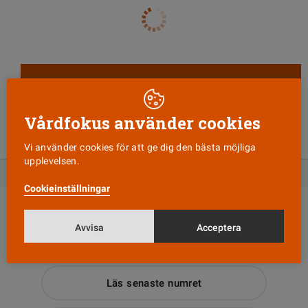
HOT OCH VÅLD I VÅRDEN
”De har noll respekt för
Vårdfokus använder cookies
andra människors liv”
Vi använder cookies för att ge dig den bästa möjliga
upplevelsen.
Cookieinställningar
Avvisa
Acceptera
Läs senaste numret