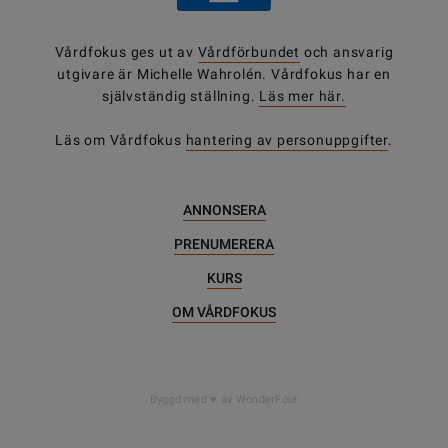
Vårdfokus ges ut av
Vårdförbundet
och ansvarig
utgivare är Michelle Wahrolén. Vårdfokus har en
självständig ställning.
Läs mer här.
Läs om Vårdfokus
hantering av personuppgifter
.
ANNONSERA
PRENUMERERA
KURS
OM VÅRDFOKUS
Byggd med
av WonderFour