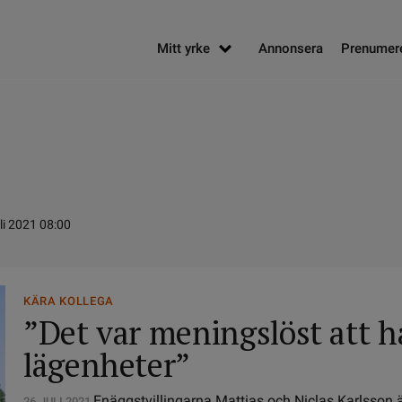
Mitt yrke
Annonsera
Prenumer
li 2021 08:00
KÄRA KOLLEGA
”Det var meningslöst att ha
lägenheter”
Enäggstvillingarna Mattias och Niclas Karlsson ä
26 JULI 2021