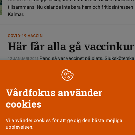
tillsammans. Nu delar de inte bara hem och fritidsintressen 
Kalmar.
COVID-19-VACCIN
Här får alla gå vaccinkur
Pang så var vaccinet på plats. Sjuksköters
12 JANUARI 2021
oroliga. De undrade om de hade tillräckligt med kunskap o
mött upp.
Vårdfokus använder
cookies
STUDENT
”Coolt att ha varit en av
Vi använder cookies för att ge dig den bästa möjliga
Nu får fler chansen att göra praktik tills
20 NOVEMBER 2020
upplevelsen.
vårdutbildningar. Sjuksköterskestudenterna Ebba Rigbo och 