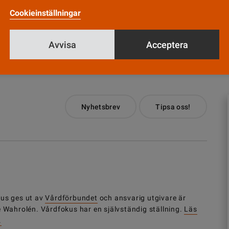
testa de nystartade kliniska utbildningsenheterna i Kalmar 
Cookieinställningar
Avvisa
Acceptera
Nyhetsbrev
Tipsa oss!
us ges ut av
Vårdförbundet
och ansvarig utgivare är
e Wahrolén. Vårdfokus har en självständig ställning.
Läs
.