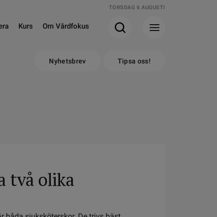
TORSDAG 6 AUGUSTI
era
Kurs
Om Vårdfokus
Nyhetsbrev
Tipsa oss!
 två olika
r båda sjuksköterskor. De trivs bäst