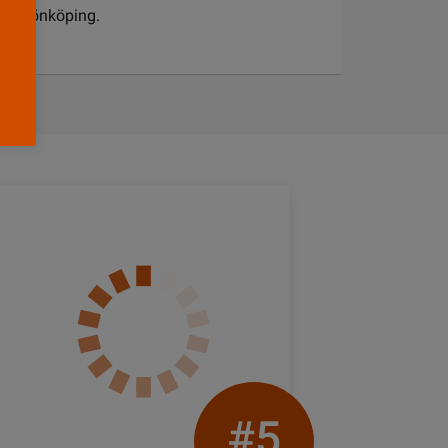
och Jönköping.
#5