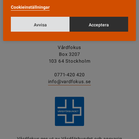
Cookieinställningar
Tipsa oss!
Avvisa
Acceptera
KONTAKT
Vårdfokus
Box 3207
103 64 Stockholm
0771-420 420
info@vardfokus.se
Vårdfokus ges ut av
Vårdförbundet
och ansvarig