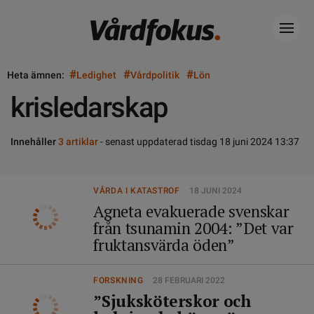
#
#
#
Heta ämnen:
Ledighet
Vårdpolitik
Lön
krisledarskap
Innehåller
3 artiklar
- senast uppdaterad tisdag 18 juni 2024 13:37
VÅRDA I KATASTROF
18 JUNI 2024
Agneta evakuerade svenskar
från tsunamin 2004: ”Det var
fruktansvärda öden”
FORSKNING
28 FEBRUARI 2022
”Sjuksköterskor och