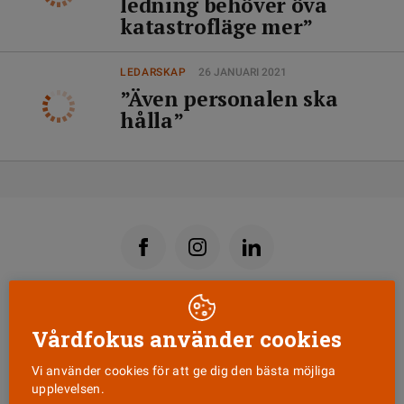
ledning behöver öva
katastrofläge mer”
LEDARSKAP
26 JANUARI 2021
”Även personalen ska
hålla”
Läs senaste numret
Vårdfokus använder cookies
Vi använder cookies för att ge dig den bästa möjliga
Nyhetsbrev
upplevelsen.