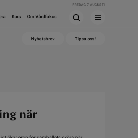
FREDAG 7 AUGUSTI
era
Kurs
Om Vårdfokus
Nyhetsbrev
Tipsa oss!
ing när
digt ökar oron för samhällets sköra när