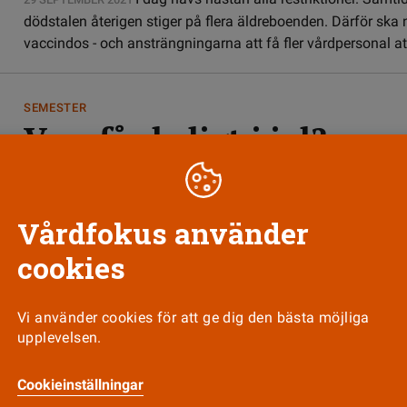
dödstalen återigen stiger på flera äldreboenden. Därför ska n
vaccindos - och ansträngningarna att få fler vårdpersonal att
SEMESTER
Vem får ledigt i jul?
Andra får ställa upp för att kolleger som i
30 NOVEMBER 2020
lediga i jul, säger HR-chefen Zilla Jonsson i region Östergöt
att julledigheten ska brinna inne. Vårdfokus reder ut vad som
Vårdfokus använder
cookies
ad gäller?
Vi använder cookies för att ge dig den bästa möjliga
upplevelsen.
Cookieinställningar