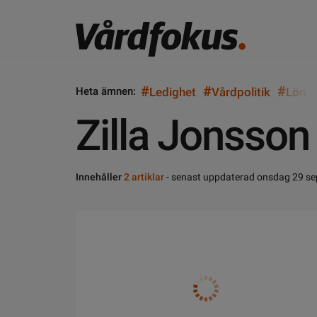
#
#
#
Heta ämnen:
Ledighet
Vårdpolitik
Lön
Zilla Jonsson
Innehåller
2 artiklar
- senast uppdaterad onsdag 29 s