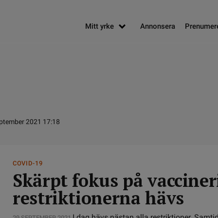
Mitt yrke
Annonsera
Prenumer
eptember 2021 17:18
COVID-19
Skärpt fokus på vacciner
restriktionerna hävs
I dag hävs nästan alla restriktioner. Samti
29 SEPTEMBER 2021