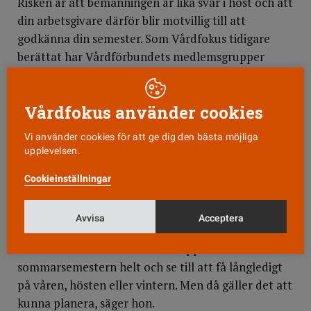
Risken är att bemanningen är lika svår i höst och att
din arbetsgivare därför blir motvillig till att
godkänna din semester. Som Vårdfokus tidigare
berättat har Vårdförbundets medlemsgrupper
redan i dag omkring 800 000
innestående
semesterdagar
.
Vårdfokus använder cookies
Bäst för dig?
Vi använder cookies för att ge dig den bästa möjliga
Eva Håkansson har egen erfarenhet av att skjuta på
upplevelsen.
semestern en vecka och tyckte själv att det
Cookieinställningar
smakade mer än vad det kostade. Det är lätt att bli
förblindad av siffror, men efter skatt handlar det
inte om så mycket pengar.
Avvisa
Acceptera
– Då är det nästan bättre att hoppa över
sommarsemestern helt och se till att få långledigt
på våren, hösten eller vintern. Men då gäller det att
kunna planera, säger hon.