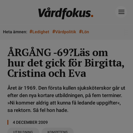
#
#
#
Heta ämnen:
Ledighet
Vårdpolitik
Lön
ÅRGÅNG -69?Läs om
hur det gick för Birgitta,
Cristina och Eva
Året är 1969. Den första kullen sjuksköterskor går ut
efter den nya kortare utbildningen, på fem terminer.
»Ni kommer aldrig att kunna få ledande uppgifter«,
sa rektorn. Så fel hon hade.
4 DECEMBER 2009
UTBILDNING
KOMPETENS