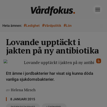
#
#
#
Heta ämnen:
Ledighet
Vårdpolitik
Lön
Lovande upptäckt i
jakten på ny antibiotika
Ett ämne i jordbakterier har visat sig kunna döda
vanliga sjukdomsbakterier.
av
Helena Mirsch
8 JANUARI 2015