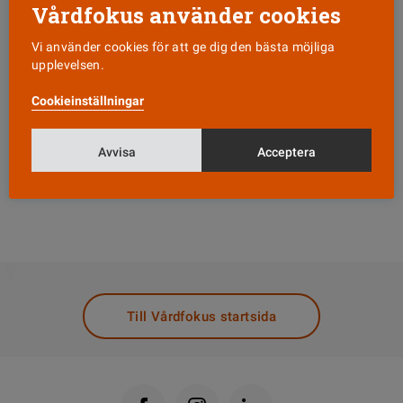
Vårdfokus använder cookies
Var tjugonde svensk bär på resistenta
bakterier
Vi använder cookies för att ge dig den bästa möjliga
upplevelsen.
Allt mer resistenta bakterier på sjukhusen
Syntetiskt dna kan bli nytt smart antibiotika
Cookieinställningar
Mycket svårt stoppa spridningen av
resistenta tarmbakterier
Avvisa
Acceptera
EU miljardsatsar på utveckling av nya
antibiotika
DELA
Till Vårdfokus startsida