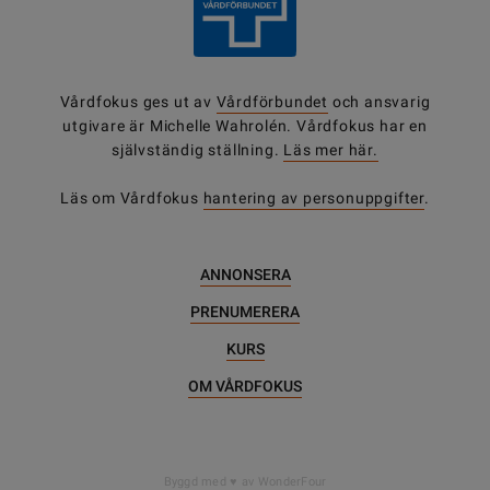
Vårdfokus ges ut av
Vårdförbundet
och ansvarig
utgivare är Michelle Wahrolén. Vårdfokus har en
självständig ställning.
Läs mer här.
Läs om Vårdfokus
hantering av personuppgifter
.
ANNONSERA
PRENUMERERA
KURS
OM VÅRDFOKUS
DELA
Byggd med
av WonderFour