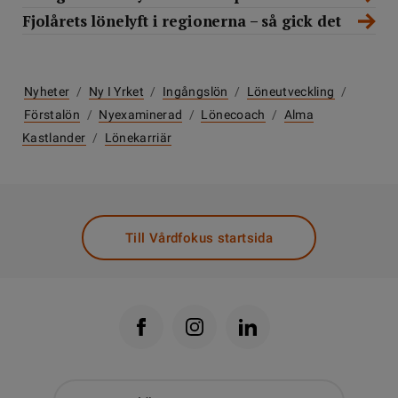
Fjolårets lönelyft i regionerna – så gick det
Nyheter
/
Ny I Yrket
/
Ingångslön
/
Löneutveckling
/
Förstalön
/
Nyexaminerad
/
Lönecoach
/
Alma
Kastlander
/
Lönekarriär
Till Vårdfokus startsida