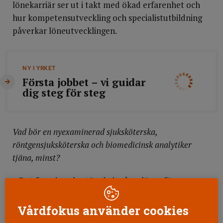
lönekarriär ser ut i takt med ökad erfarenhet och
hur kompetensutveckling och specialistutbildning
påverkar löneutvecklingen.
NY I YRKET
Första jobbet – vi guidar
dig steg för steg
Vad bör en nyexaminerad sjuksköterska,
röntgensjuksköterska och biomedicinsk analytiker
tjäna, minst?
– Det finns inga bestämda ingångslöner för
Vårdförbundets legitimerade yrken, utan lönen
sätts genom överenskommelse mellan dig och din
Vårdfokus använder cookies
blivande chef. Flera delar påverkar, som tidigare