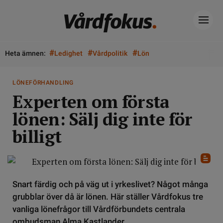
#
#
#
Heta ämnen:
Ledighet
Vårdpolitik
Lön
LÖNEFÖRHANDLING
Experten om första
lönen: Sälj dig inte för
billigt
Snart färdig och på väg ut i yrkeslivet? Något många
grubblar över då är lönen. Här ställer Vårdfokus tre
vanliga lönefrågor till Vårdförbundets centrala
ombudsman Alma Kastlander.