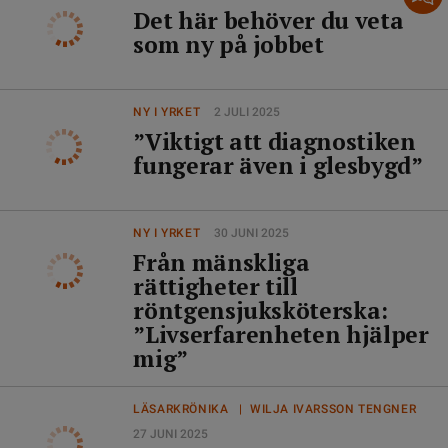
Det här behöver du veta
som ny på jobbet
NY I YRKET
2 JULI 2025
”Viktigt att diagnostiken
fungerar även i glesbygd”
NY I YRKET
30 JUNI 2025
Från mänskliga
rättigheter till
röntgensjuksköterska:
”Livserfarenheten hjälper
mig”
LÄSARKRÖNIKA | WILJA IVARSSON TENGNER
27 JUNI 2025