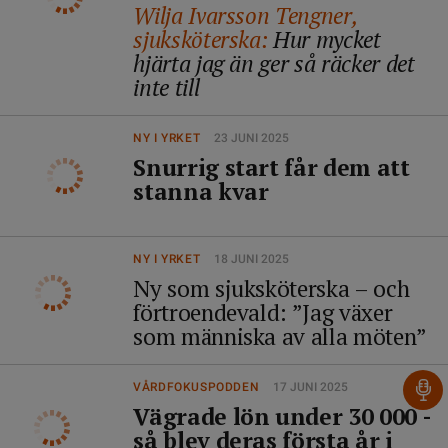
Wilja Ivarsson Tengner,
sjuksköterska:
Hur mycket
hjärta jag än ger så räcker det
inte till
NY I YRKET
23 JUNI 2025
Snurrig start får dem att
stanna kvar
NY I YRKET
18 JUNI 2025
Ny som sjuksköterska – och
förtroendevald: ”Jag växer
som människa av alla möten”
VÅRDFOKUSPODDEN
17 JUNI 2025
Vägrade lön under 30 000 -
så blev deras första år i