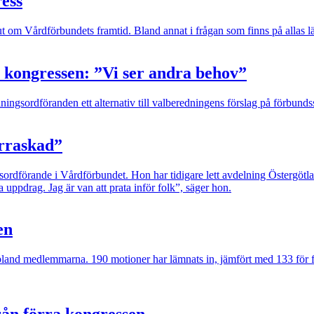
ess
ut om Vårdförbundets framtid. Bland annat i frågan som finns på allas 
npå kongressen: ”Vi ser andra behov”
ngsordföranden ett alternativ till valberedningens förslag på förbunds
erraskad”
rdförande i Vårdförbundet. Hon har tidigare lett avdelning Östergötland,
 uppdrag. Jag är van att prata inför folk”, säger hon.
en
land medlemmarna. 190 motioner har lämnats in, jämfört med 133 för fyr