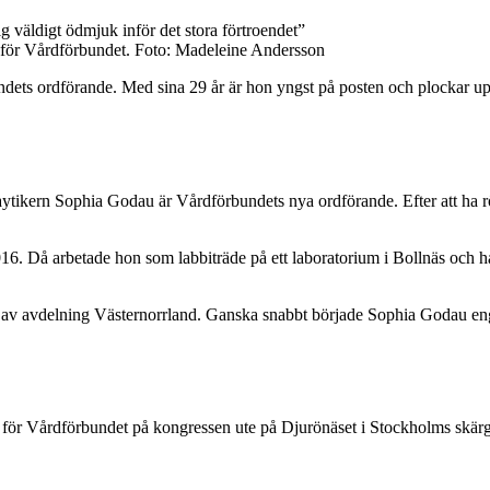
 för Vårdförbundet. Foto: Madeleine Andersson
ets ordförande. Med sina 29 år är hon yngst på posten och plockar upp
ytikern Sophia Godau är Vårdförbundets nya ordförande. Efter att ha rö
 Då arbetade hon som labbiträde på ett laboratorium i Bollnäs och had
 av avdelning Västernorrland. Ganska snabbt började Sophia Godau enga
för Vårdförbundet på kongressen ute på Djurönäset i Stockholms skärg