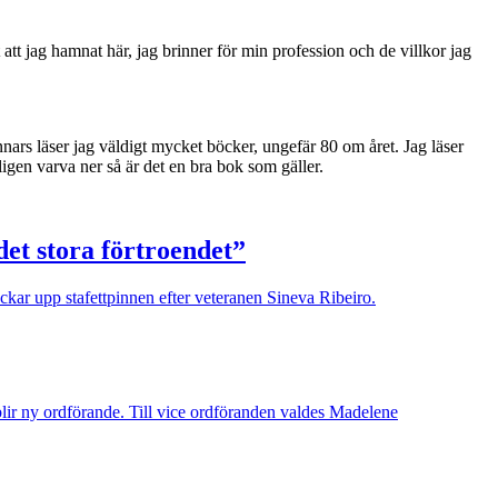
 att jag hamnat här, jag brinner för min profession och de villkor jag
ars läser jag väldigt mycket böcker, ungefär 80 om året. Jag läser
igen varva ner så är det en bra bok som gäller.
det stora förtroendet”
kar upp stafettpinnen efter veteranen Sineva Ribeiro.
ir ny ordförande. Till vice ordföranden valdes Madelene