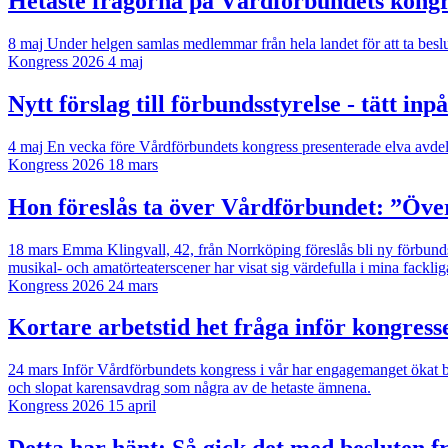
Hetaste frågorna på Vårdförbundets kongr
8 maj
Under helgen samlas medlemmar från hela landet för att ta besl
Kongress 2026
4 maj
Nytt förslag till förbundsstyrelse - tätt i
4 maj
En vecka före Vårdförbundets kongress presenterade elva avdelni
Kongress 2026
18 mars
Hon föreslås ta över Vårdförbundet: ”Öv
18 mars
Emma Klingvall, 42, från Norrköping föreslås bli ny förbundso
musikal- och amatörteaterscener har visat sig värdefulla i mina fackliga
Kongress 2026
24 mars
Kortare arbetstid het fråga inför kongress
24 mars
Inför Vårdförbundets kongress i vår har engagemanget ökat b
och slopat karensavdrag som några av de hetaste ämnena.
Kongress 2026
15 april