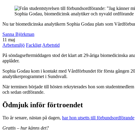
Sophia Godau, biomedicinsk analytiker och nyvald ordförande
Nu tar biomedicinska analytikern Sophia Godau plats som Vårdförbund
Sanna Björkman
11 maj
Arbetsmiljö
Fackligt
Arbetstid
På söndagseftermiddagen stod det klart att 29-åriga biomedicinska ana
applåder.
Sophia Godau kom i kontakt med Vårdförbundet för första gången 2016.
analytikerprogrammet i Sundsvall.
När terminen började till hösten rekryterades hon som studentmedlem
och sedan ordförande.
Ödmjuk inför förtroendet
Tio år senare, nästan på dagen,
har hon utsetts till förbundsordförande
Grattis – hur känns det?