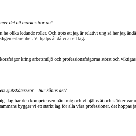
mer det att märkas tror du?
an ha olika ledande roller. Och trots att jag är relativt ung så har jag än
en erfarenhet. Vi hjälps åt då vi är ett lag.
illkorsfrågor kring arbetsmiljö och professionsfrågorna störst och viktig
ets sjuksköterskor – hur känns det?
mig. Jag har den kompetensen nära mig och vi hjälps åt och stärker varand
ammans bygger vi ett starkt lag för alla våra professioner, det hoppas ja