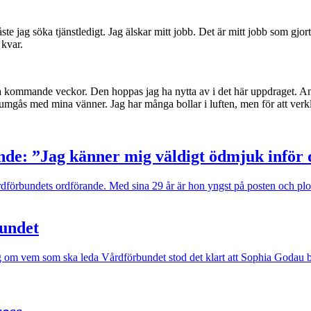
te jag söka tjänstledigt. Jag älskar mitt jobb. Det är mitt jobb som gjort
 kvar.
ra kommande veckor. Den hoppas jag ha nytta av i det här uppdraget. Ann
 umgås med mina vänner. Jag har många bollar i luften, men för att verkl
nde: ”Jag känner mig väldigt ödmjuk inför 
förbundets ordförande. Med sina 29 år är hon yngst på posten och ploc
undet
 om vem som ska leda Vårdförbundet stod det klart att Sophia Godau bl