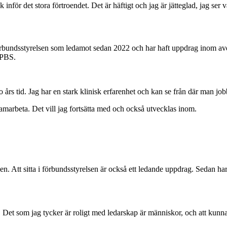
k inför det stora förtroendet. Det är häftigt och jag är jätteglad, jag se
förbundsstyrelsen som ledamot sedan 2022 och har haft uppdrag inom av
EPBS.
tio års tid. Jag har en stark klinisk erfarenhet och kan se från där man jo
amarbeta. Det vill jag fortsätta med och också utvecklas inom.
en. Att sitta i förbundsstyrelsen är också ett ledande uppdrag. Sedan har
ras. Det som jag tycker är roligt med ledarskap är människor, och att kun