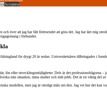
isa
Acceptera
n och över att jag har fått förtroendet att göra det. Jag har lärt mig o
s engagemang i förbundet.
ckla
Hälsingland för drygt 20 år sedan. Universitetsåren tillbringades i Sund
iär, lön eller utvecklingsmöjligheter. Dels är det professionsfrågorna – 
verka min situation, mina studier och mitt jobb. Det är en viktig del av
nska modellen, men jag är otroligt mån om den. Jag vet hur det kan vara 