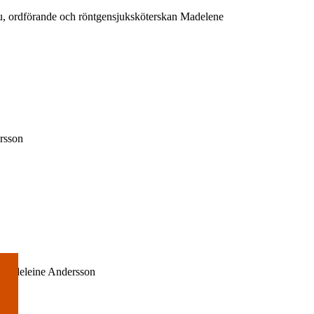
au, ordförande och röntgensjuksköterskan Madelene
ersson
o: Madeleine Andersson