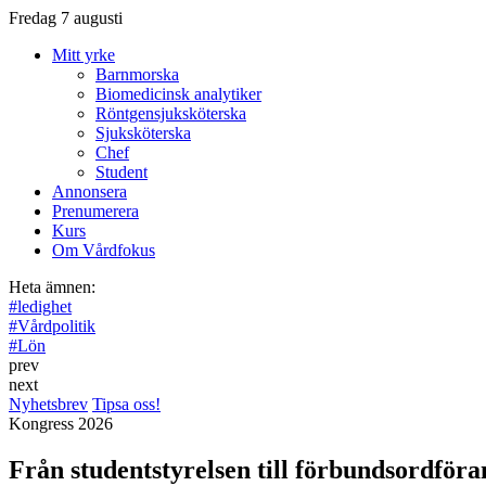
Fredag 7 augusti
Mitt yrke
Barnmorska
Biomedicinsk analytiker
Röntgensjuksköterska
Sjuksköterska
Chef
Student
Annonsera
Prenumerera
Kurs
Om Vårdfokus
Heta ämnen:
#
ledighet
#
Vårdpolitik
#
Lön
prev
next
Nyhetsbrev
Tipsa oss!
Kongress 2026
Från studentstyrelsen till förbundsordföra