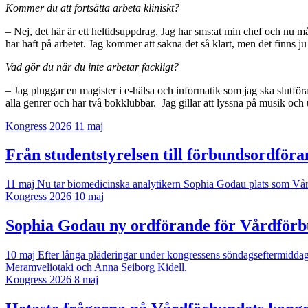
Kommer du att fortsätta arbeta kliniskt?
– Nej, det här är ett heltidsuppdrag. Jag har sms:at min chef och nu mås
har haft på arbetet. Jag kommer att sakna det så klart, men det finns ju
Vad gör du när du inte arbetar fackligt?
– Jag pluggar en magister i e-hälsa och informatik som jag ska slutfö
alla genrer och har två bokklubbar. Jag gillar att lyssna på musik och
Kongress 2026
11 maj
Från studentstyrelsen till förbundsordföra
11 maj
Nu tar biomedicinska analytikern Sophia Godau plats som Vård
Kongress 2026
10 maj
Sophia Godau ny ordförande för Vårdförb
10 maj
Efter långa pläderingar under kongressens söndagseftermiddag
Meramveliotaki och Anna Seiborg Kidell.
Kongress 2026
8 maj