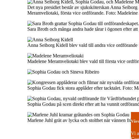
Det nya presidiet består av sjuksköterskan Anna Seibor
Meramveliotaki, första vice ordförande. Foto: Madeleine
Sara Broth och många andra hade tårar i ögonen efter att
Anna Seiborg Kidell blev vald till andra vice ordföran
Madelene Meramveliotaki blev vald till första vice ord
Sophia Godau fick stora applåder efter tacktalet. Foto: 
Sophia Godau på scen direkt efter att ha vunnit ordföran
Marlene Juhl grät av lycka och stolthet när vännen från 
Vård
Vi a
Cook