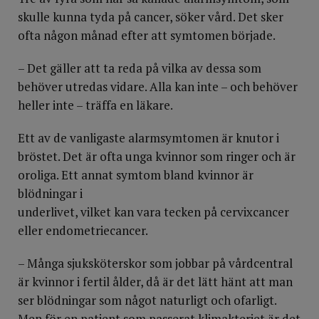
skulle kunna tyda på cancer, söker vård. Det sker
ofta någon månad efter att symtomen började.
– Det gäller att ta reda på vilka av dessa som
behöver utredas vidare. Alla kan inte – och behöver
heller inte – träffa en läkare.
Ett av de vanligaste alarmsymtomen är knutor i
bröstet. Det är ofta unga kvinnor som ringer och är
oroliga. Ett annat symtom bland kvinnor är
blödningar i
underlivet, vilket kan vara tecken på cervixcancer
eller endometriecancer.
– Många sjuksköterskor som jobbar på vårdcentral
är kvinnor i fertil ålder, då är det lätt hänt att man
ser blödningar som något naturligt och ofarligt.
Men för en patient som passerat klimakteriet är det