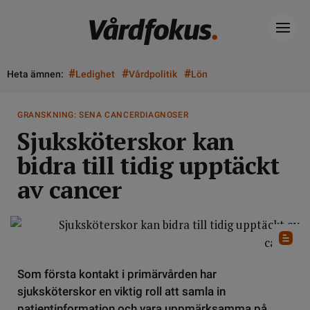
#
#
#
Heta ämnen:
Ledighet
Vårdpolitik
Lön
GRANSKNING: SENA CANCERDIAGNOSER
Sjuksköterskor kan
bidra till tidig upptäckt
av cancer
Som första kontakt i primärvården har
sjuksköterskor en viktig roll att samla in
patientinformation och vara uppmärksamma på