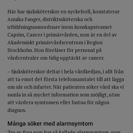
Här har sjuksköterskor en nyckelroll, konstaterar
Annika Fanger, distriktssköterska och
utbildningssamordnare inom kunskapsteamet
Caprim, Cancer i primärvården, som är en del av
Akademiskt primärvårdscentrum i Region
Stockholm. Hon föreläser för personal på
vårdcentraler om tidig upptäckt av cancer.
– Sjuksköterskor deltar i hela vårdkedjan, i allt från
att ta emot det första telefonsamtalet till att lägga
om sår och infarter. När patienten söker vård ska vi
samla in så mycket information som möjligt, utan
att värdera symtomen eller fastna för någon
diagnos.
Många söker med alarmsymtom
Tre av fyra som har så kallade alarmsymtom, som