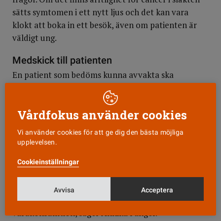
sätts symtomen i ett nytt ljus och det kan vara
klokt att boka in ett besök, även om patienten är
väldigt ung.
Medskick till patienten
En patient som bedöms kunna avvakta ska
uppmanas återkomma om besvären inte ger med
sig eller förvärras. Det är viktigt att allt journalförs.
Vårdfokus använder cookies
Sökvanor och den samlade symtombilden kan bidra
till att en diagnos sätts längre fram.
Vi använder cookies för att ge dig den bästa möjliga
upplevelsen.
– Om jag ska sammanfatta mina råd till
sjuksköterskor är det att lyssna in patienten, ställ
Cookieinställningar
frågor, värdera inte symtomen utan samla
information brett och journalför den. Var särskilt
Avvisa
Acceptera
uppmärksam på alarmsymtom och förändrad
vårdkonsumtion, säger Annika Fanger.