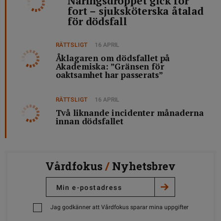
Näringsdroppet gick för
fort – sjuksköterska åtalad
för dödsfall
RÄTTSLIGT
16 APRIL
Åklagaren om dödsfallet på
Akademiska: ”Gränsen för
oaktsamhet har passerats”
RÄTTSLIGT
16 APRIL
Två liknande incidenter månaderna
innan dödsfallet
Vårdfokus
/
Nyhetsbrev
Jag godkänner att Vårdfokus sparar mina uppgifter