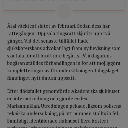
Det är ovanligt att vårdpersonal åtalas för vållande till
annans död, och det är ovanligt att straffet blir något
Åtal väcktes i slutet av februari. Sedan dess har
annat än böter. Men det har skett, 2025 dömdes en
rättegången i Uppsala tingsrätt skjutits upp två
plastikkirurg till två års fängelse för försummelse i
gånger. Vid det senaste tillfället hade
samband med att en patient sövdes.
sjuksköterskans advokat lagt fram ny bevisning som
ska tala för att brott inte begåtts. På åklagarens
begäran ställdes förhandlingen in för att möjliggöra
kompletteringar av förundersökningen. I dagsläget
finns inget nytt datum uppsatt.
Efter dödsfallet genomförde Akademiska sjukhuset
en internutredning och gjorde en lex
Mariaanmälan. Utredningen pekade, liksom polisens
tekniska undersökning, på att pumpen ställts in fel.
Samtidigt identifierade sjukhuset flera brister i