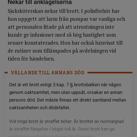
Nekar till anklagelserna
Sjuksköterskan nekar till brott. I polisförhör har
hon uppgett att larm från pumpar var vanliga och
att personalen litade på att utrustningen inte
kunde ge infusioner med så hög hastighet som
senare konstaterades. Hon har också hänvisat till
de rutiner som tillämpades på avdelningen vid
tiden för händelsen.
VÅLLANDE TILL ANNANS DÖD
Det är ett brott enligt 3 kap. 7 § brottsbalken när någon
genom oaktsamhet, men utan uppsåt, orsakar en annan
persons död. Det måste finnas ett direkt samband mellan
oaktsamheten och dödsfallet.
Vid ringa brott är straffet böter. Är brottet av normalgrad
är straffet fängelse i högst två år. Grovt brott kan ge
mellan sex månader och sex års fängelse.