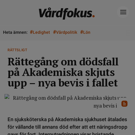
#
#
#
Heta ämnen:
Ledighet
Vårdpolitik
Lön
RÄTTSLIGT
Rättegång om dödsfall
på Akademiska skjuts
upp – nya bevis i fallet
En sjuksköterska på Akademiska sjukhuset åtalades
för vållande till annans död efter att ett näringsdropp
gavs för fort. Internutredningen visar bristande