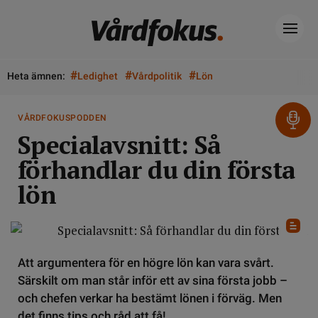
#
#
#
Heta ämnen:
Ledighet
Vårdpolitik
Lön
VÅRDFOKUSPODDEN
Specialavsnitt: Så
förhandlar du din första
lön
Att argumentera för en högre lön kan vara svårt.
Särskilt om man står inför ett av sina första jobb –
och chefen verkar ha bestämt lönen i förväg. Men
det finns tips och råd att få!