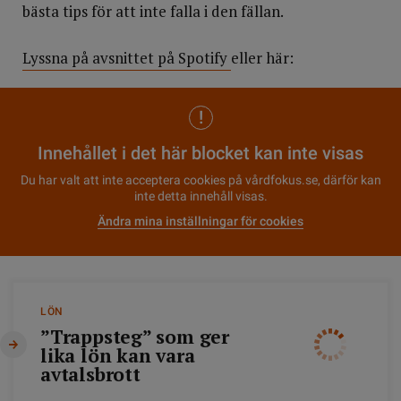
bästa tips för att inte falla i den fällan.
Lyssna på avsnittet på Spotify
eller här:
Innehållet i det här blocket kan inte visas
Du har valt att inte acceptera cookies på vårdfokus.se, därför kan
inte detta innehåll visas.
Ändra mina inställningar för cookies
LÖN
”Trappsteg” som ger
lika lön kan vara
avtalsbrott