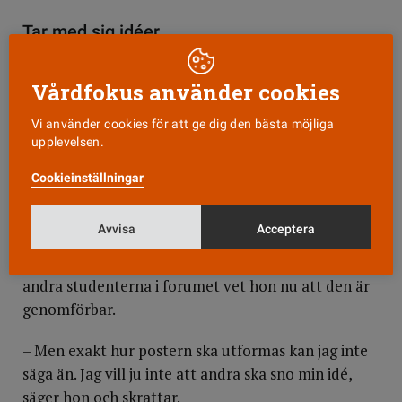
Tar med sig idéer
– Det är typiskt en sådan historia som jag tar med
mig hem för att diskutera med de andra på jobbet.
Vårdfokus använder cookies
Det är kanske en metod man kan använda på barn
Vi använder cookies för att ge dig den bästa möjliga
som är rädda för att bli stuckna, säger Ellinor.
upplevelsen.
När hon åkte hemifrån hade hon med sig en egen
Cookieinställningar
idé om hur man med en enkel poster skulle kunna
få människor att bättre förstå vad en biomedicinsk
Avvisa
Acceptera
analytiker egentligen gör. Men hon visste inte om
den var så bra. Efter att ha diskuterat idén med de
andra studenterna i forumet vet hon nu att den är
genomförbar.
– Men exakt hur postern ska utformas kan jag inte
säga än. Jag vill ju inte att andra ska sno min idé,
säger hon och skrattar.