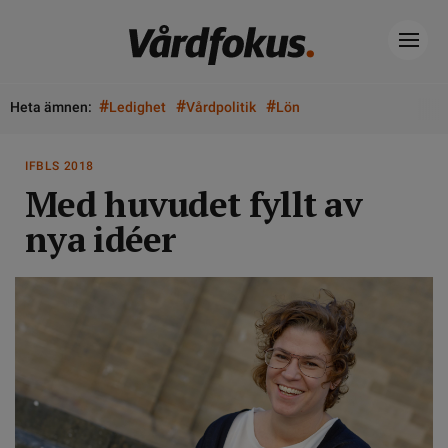
#
#
#
Heta ämnen:
Ledighet
Vårdpolitik
Lön
IFBLS 2018
Med huvudet fyllt av
nya idéer