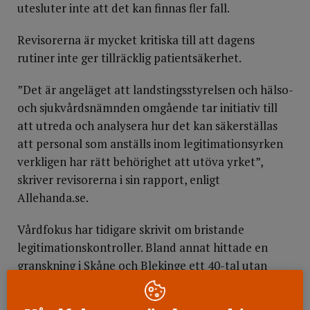
utesluter inte att det kan finnas fler fall.
Revisorerna är mycket kritiska till att dagens
rutiner inte ger tillräcklig patientsäkerhet.
”Det är angeläget att landstingsstyrelsen och hälso-
och sjukvårdsnämnden omgående tar initiativ till
att utreda och analysera hur det kan säkerställas
att personal som anställs inom legitimationsyrken
verkligen har rätt behörighet att utöva yrket”,
skriver revisorerna i sin rapport, enligt
Allehanda.se.
Vårdfokus har tidigare skrivit om bristande
legitimationskontroller. Bland annat hittade en
granskning i Skåne och Blekinge
ett 40-tal utan
legitimation.