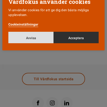
Vårdfokus använder cookies
MER OM ÄMNET
Vi använder cookies för att ge dig den bästa möjliga
upplevelsen.
Falska sjuksköterskor avslöjas
Cookieinställningar
Falsk ambulanssjuksköterska polisanmäld
Granskning hittade 40-tal utan legitimation
Avvisa
Acceptera
Lurade till sig legitimation som
sjuksköterska med falska intyg
DELA
Till Vårdfokus startsida