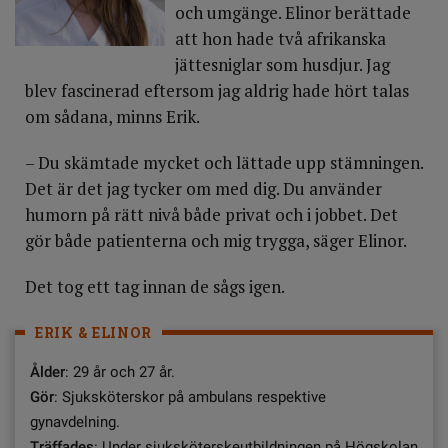
och umgänge. Elinor berättade
att hon hade två afrikanska
jättesniglar som husdjur. Jag
blev fascinerad eftersom jag aldrig hade hört talas
om sådana, minns Erik.
– Du skämtade mycket och lättade upp stämningen.
Det är det jag tycker om med dig. Du använder
humorn på rätt nivå både privat och i jobbet. Det
gör både patienterna och mig trygga, säger Elinor.
Det tog ett tag innan de sågs igen.
ERIK & ELINOR
Ålder
: 29 år och 27 år.
Gör
: Sjuksköterskor på ambulans respektive
gynavdelning.
Träffades
: Under sjuksköterskeutbildningen på Högskolan