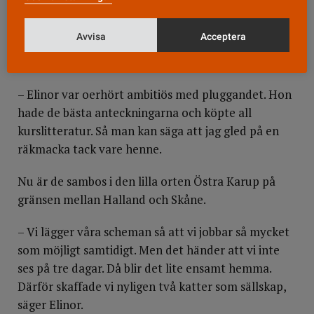
Han hade lägenhet i Halmstad, medan Elinor
pendlade från sin bostad i Våxtorp utanför Laholm.
Avvisa
Acceptera
För att minska restiden började hon sova över hos
Erik.
– Elinor var oerhört ambitiös med pluggandet. Hon
hade de bästa anteckningarna och köpte all
kurslitteratur. Så man kan säga att jag gled på en
räkmacka tack vare henne.
Nu är de sambos i den lilla orten Östra Karup på
gränsen mellan Halland och Skåne.
– Vi lägger våra scheman så att vi jobbar så mycket
som möjligt samtidigt. Men det händer att vi inte
ses på tre dagar. Då blir det lite ensamt hemma.
Därför skaffade vi nyligen två katter som sällskap,
säger Elinor.