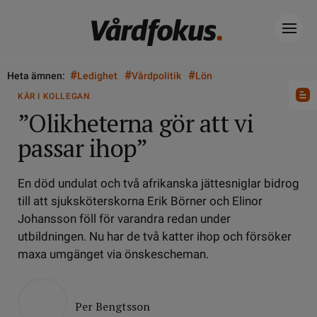
#
#
#
Heta ämnen:
Ledighet
Vårdpolitik
Lön
KÄR I KOLLEGAN
”Olikheterna gör att vi
passar ihop”
En död undulat och två afrikanska jättesniglar bidrog
till att sjuksköterskorna Erik Börner och Elinor
Johansson föll för varandra redan under
utbildningen. Nu har de två katter ihop och försöker
maxa umgänget via önskescheman.
Per Bengtsson