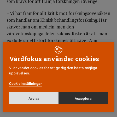
som krävs för att främja forskningen i Sverige.
– Vi har framför allt kritik mot forskningsöversikten
som handlar om Klinisk behandlingsforskning. Här
skriver man om medicin, men den
vårdvetenskapliga delen saknas. Risken är att man
exkluderar ett stort forskningsfält, säger Ami
Hommel.
Vårdfokus använder cookies
Var är sjuksköterskorna?
Vetenskapsrådets forskningsöversikter tas fram av
Vi använder cookies för att ge dig den bästa möjliga
med hjälp av ämnesråd och kommittéer där
upplevelsen.
vårdens professioner ska finnas representerade.
Cookieinställningar
Men enligt Svensk sjuksköterskeförening är det en
stor obalans i grupperna. Ami Hommel anser att
Avvisa
Acceptera
det behövs fler som talar för
omvårdnadsforskningens betydelse.