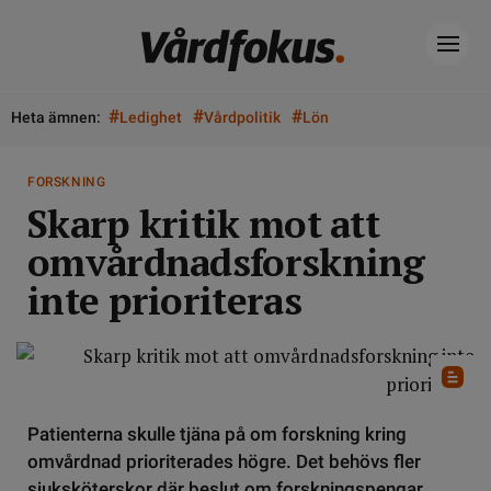
#
#
#
Heta ämnen:
Ledighet
Vårdpolitik
Lön
FORSKNING
Skarp kritik mot att
omvårdnadsforskning
inte prioriteras
Patienterna skulle tjäna på om forskning kring
omvårdnad prioriterades högre. Det behövs fler
sjuksköterskor där beslut om forskningspengar