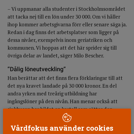
– Vi uppmanar alla studenter i Stockholmsområdet
att tacka nej till en lön under 30 000. Om vi håller
ihop kommer arbetsgivarna förr eller senare säga ja.
Redan i dag finns det arbetsplatser som ligger på
dessa nivåer, exempelvis inom geriatriken och
kommunen. Vi hoppas att det här sprider sig till
övriga delar av landet, säger Milo Bescher.
”Dålig löneutveckling”
Han berättar att det finns flera förklaringar till att
det nya kravet landade på 30 000 kronor. En del
andra yrken med treårig utbildning har
ingångslöner på den nivån. Han menar också att
sjukhusen har bildat en kartell som sätter den
individuella lönesättningen på spel, tidigare
erfarenheter från vårdområdet ger inget lyft.
Vårdfokus använder cookies