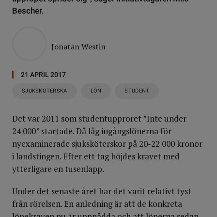
Bescher.
Jonatan Westin
21 APRIL 2017
SJUKSKÖTERSKA
LÖN
STUDENT
Det var 2011 som studentupproret ”Inte under
24 000” startade. Då låg ingångslönerna för
nyexaminerade sjuksköterskor på 20-22 000 kronor
i landstingen. Efter ett tag höjdes kravet med
ytterligare en tusenlapp.
Under det senaste året har det varit relativt tyst
från rörelsen. En anledning är att de konkreta
lönekraven nu är uppnådda och att lönerna sedan