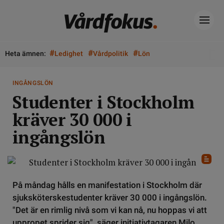
#
#
#
Heta ämnen:
Ledighet
Vårdpolitik
Lön
INGÅNGSLÖN
Studenter i Stockholm
kräver 30 000 i
ingångslön
På måndag hålls en manifestation i Stockholm där
sjuksköterskestudenter kräver 30 000 i ingångslön.
"Det är en rimlig nivå som vi kan nå, nu hoppas vi att
uppropet sprider sig", säger initiativtagaren Milo