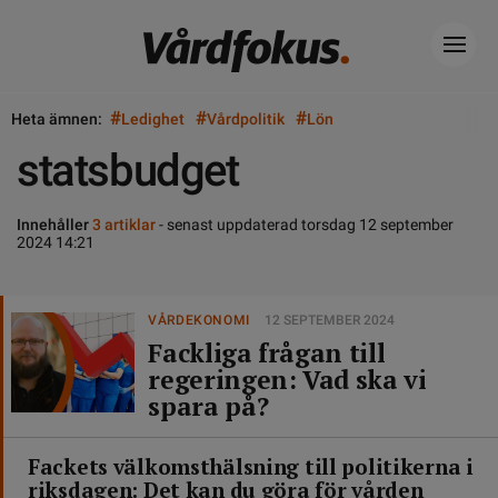
#
#
#
Heta ämnen:
Ledighet
Vårdpolitik
Lön
statsbudget
Innehåller
3 artiklar
- senast uppdaterad torsdag 12 september
2024 14:21
VÅRDEKONOMI
12 SEPTEMBER 2024
Fackliga frågan till
regeringen: Vad ska vi
spara på?
Fackets välkomsthälsning till politikerna i
riksdagen: Det kan du göra för vården