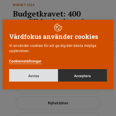
BUDGET 2024
Budgetkravet: 400
anställda ska bort i
vården i Sörmland
Vårdfokus använder cookies
Vi använder cookies för att ge dig den bästa möjliga
upplevelsen.
Cookieinställningar
Avvisa
Acceptera
Läs senaste numret
Nyhetsbrev