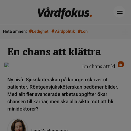
#
#
#
Heta ämnen:
Ledighet
Vårdpolitik
Lön
En chans att klättra
Ny nivå. Sjuksköterskan på kirurgen skriver ut
patienter. Röntgensjuksköterskan bedömer bilder.
Med allt fler avancerade arbetsuppgifter ökar
chansen till karriär, men ska alla sikta mot att bli
minidoktorer?
Leni Weilenmann