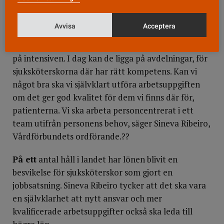
— Det har alltid skett en utveckling av kunskap och
Avvisa
Acceptera
nya arbetsuppgifter. På 80-talet var patienter med
ryggkateter för smärtlindring tvungna att vårdas
på intensiven. I dag kan de ligga på avdelningar, för
sjuksköterskorna där har rätt kompetens. Kan vi
något bra ska vi självklart utföra arbetsuppgiften
om det ger god kvalitet för dem vi finns där för,
patienterna. Vi ska arbeta personcentrerat i ett
team utifrån personens behov, säger Sineva Ribeiro,
Vårdförbundets ordförande.??
På ett
antal håll i landet har lönen blivit en
besvikelse för sjuksköterskor som gjort en
jobbsatsning. Sineva Ribeiro tycker att det ska vara
en självklarhet att nytt ansvar och mer
kvalificerade arbetsuppgifter också ska leda till