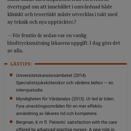
övertygad om att innehållet i omvårdnad både
kliniskt och teoretiskt måste utvecklas i takt med
ny teknik och nya upptäckter.?
— För femtio år sedan var en vanlig
blodtrycksmätning läkarens uppgift. I dag görs det
av alla.
LÄSTIPS:
Universitetskanslersämbetet (2014).
Specialistsjuksköterskor och vårdens behov — en
intervjustudie.
Myndigheten för Vårdanalys (2013). Ur led är tiden.
Fyra utvecklingsområden för en mer effektiv
användning av läkares tid och kompetens.
Bergman, K m fl. Patients' satisfaction with the care
offered by advanced practise nurses: A new role in