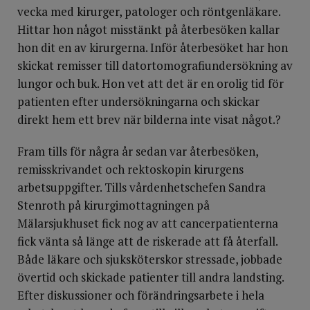
vecka med kirurger, patologer och röntgenläkare.
Hittar hon något misstänkt på återbesöken kallar
hon dit en av kirurgerna. Inför återbesöket har hon
skickat remisser till datortomografiundersökning av
lungor och buk. Hon vet att det är en orolig tid för
patienten efter undersökningarna och skickar
direkt hem ett brev när bilderna inte visat något.?
Fram tills för några år sedan var återbesöken,
remisskrivandet och rektoskopin kirurgens
arbetsuppgifter. Tills vårdenhetschefen Sandra
Stenroth på kirurgimottagningen på
Mälarsjukhuset fick nog av att cancerpatienterna
fick vänta så länge att de riskerade att få återfall.
Både läkare och sjuksköterskor stressade, jobbade
övertid och skickade patienter till andra landsting.
Efter diskussioner och förändringsarbete i hela