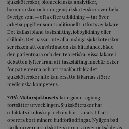
sjuksköterskor, biomedicinska analytiker,
barnmorskor och röntgensjuksköterskor över hela
Sverige som — ofta efter utbildning — tar över
arbetsuppgifter som traditionellt utförts av läkare.
Det kallas ibland taskshifting, jobbglidning eller
skillmix. Det passar inte alla, många sjuksköterskor
ser risken att omvårdnaden ska bli lidande, både
den patientnära och den teoretiska. Vissa läkare i
debatten lyfter fram att taskshifting innebär risker
för patienterna och att ”snabbutbildade”
sjuksköterskor inte kan ersätta läkarnas större
medicinska kompetens.
??På Mälarsjukhusets
kirurgimottagning
fortsätter utvecklingen. Sjuksköterskor har
utbildats i kolosko­pi och en har tränats till att
operera bort mindre hudförändringar. Nyligen bad
kärlkirurgerna sjuksköterskorna ta över också deras