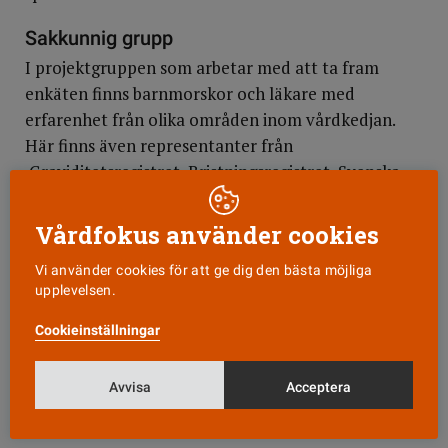
Sakkunnig grupp
I projektgruppen som arbetar med att ta fram
enkäten finns barnmorskor och läkare med
erfarenhet från olika områden inom vårdkedjan.
Här finns även representanter från
Graviditetsregistret, Bristningsregistret, Svenska
Barnmorskeförbundet, Svenska förening för
obstetrik och gynekologi, SFOG och Nationell
Vårdfokus använder cookies
patientenkät.
Vi använder cookies för att ge dig den bästa möjliga
upplevelsen.
Enligt Eva Estling är enkätfrågorna snart klara. En
sista feedback ska inhämtas från kvinnor som
Cookieinställningar
nyligen fått barn samt från vårdpersonal inom
mödra- och förlossningsvård. Planen är att de
Avvisa
Acceptera
första enkäterna ska skickas ut under våren 2018.