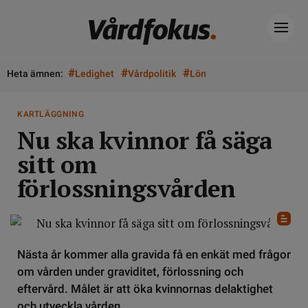
#
#
#
Heta ämnen:
Ledighet
Vårdpolitik
Lön
KARTLÄGGNING
Nu ska kvinnor få säga
sitt om
förlossningsvården
Nästa år kommer alla gravida få en enkät med frågor
om vården under graviditet, förlossning och
eftervård. Målet är att öka kvinnornas delaktighet
och utveckla vården.