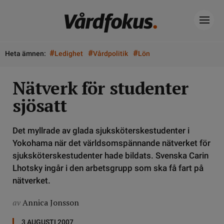
#
#
#
Heta ämnen:
Ledighet
Vårdpolitik
Lön
Nätverk för studenter
sjösatt
Det myllrade av glada sjuksköterskestudenter i
Yokohama när det världsomspännande nätverket för
sjuksköterskestudenter hade bildats. Svenska Carin
Lhotsky ingår i den arbetsgrupp som ska få fart på
nätverket.
av
Annica Jonsson
3 AUGUSTI 2007