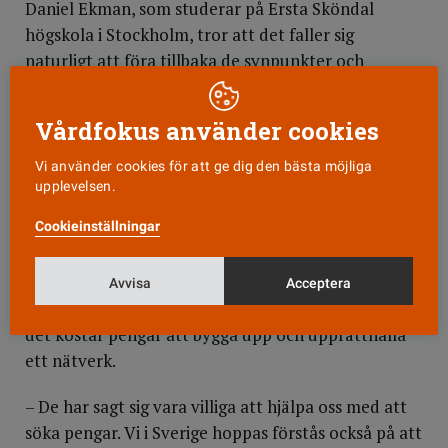
Daniel Ekman, som studerar på Ersta Sköndal
högskola i Stockholm, tror att det faller sig
naturligt att föra tillbaka de synpunkter och
erfarenheter som nätverket ger till sin egen grupp.
Vårdfokus använder cookies
– Om man är intresserad av att diskutera och
utbyta erfarenheter med andra vill man nog göra
Vi använder cookies för att ge dig den bästa möjliga
det med dem hemma också.
upplevelsen.
Cookieinställningar
Inför
nätverksbyggandet har nätverkets ställning
diskuterats. Några länder hade föredragit ett helt
fristående nätverk, utan koppling till icn. Men de
Avvisa
Acceptera
svenska studenterna ser fördelarna med icn:s stöd;
det kostar pengar att bygga upp och upprätthålla
ett nätverk.
– De har sagt sig vara villiga att hjälpa oss med att
söka pengar. Vi i Sverige hoppas förstås också på att