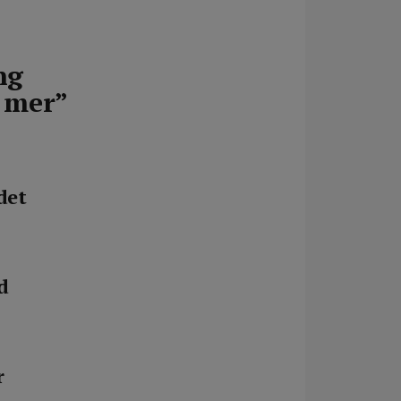
ng
e mer”
det
d
r