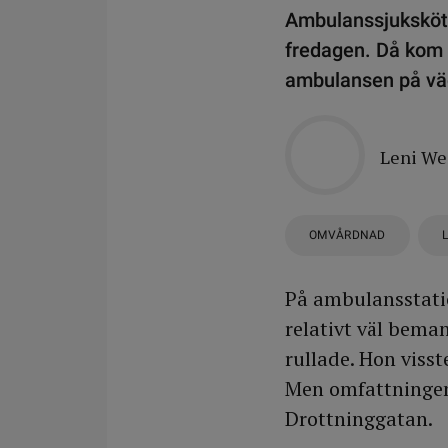
Ambulanssjuksköte
fredagen. Då kom 
ambulansen på väg 
Leni W
OMVÅRDNAD
På ambulansstati
relativt väl bema
rullade. Hon visst
Men omfattningen 
Drottninggatan.