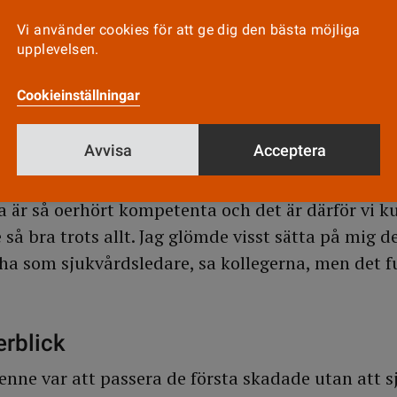
Viktoria Lenan
Vi använder cookies för att ge dig den bästa möjliga
ens kaos efter
upplevelsen.
ild: TT
gröna jackan på
sjukvårdsledare 
Cookieinställningar
nde missa henne. Alla i ambulanssjukvården, och 
 skickas ut från akutsjukhusen, är tränade att 
Avvisa
Acceptera
ka upp sjukvårdsledaren och ta snabba order däri
lla är så oerhört kompetenta och det är därför vi 
så bra trots allt. Jag glömde visst sätta på mig 
a som sjukvårdsledare, sa kollegerna, men det f
erblick
enne var att passera de första skadade utan att sj