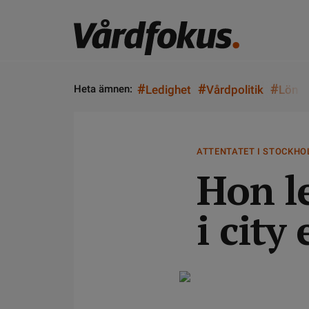
#
#
#
Heta ämnen:
Ledighet
Vårdpolitik
Lön
ATTENTATET I STOCKH
Hon l
i city