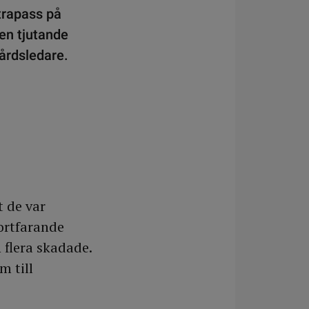
trapass på
en tjutande
vårdsledare.
 de var
ortfarande
h flera skadade.
m till