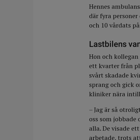
Hennes ambulans v
där fyra personer
och 10 vårdats på
Lastbilens va
Hon och kollegan
ett kvarter från p
svårt skadade kv
sprang och gick o
kliniker nära inti
– Jag är så otroli
oss som jobbade oc
alla. De visade 
arbetade, trots at