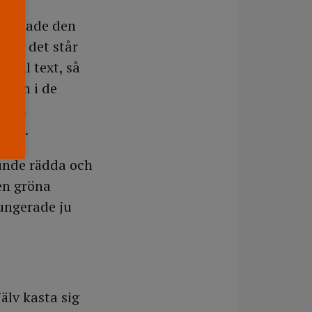
der hade den
 där det står
i gul text, så
även i de
på en
från.
kunde rädda och
den gröna
ungerade ju
älv kasta sig