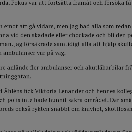
da. Fokus var att fortsätta framåt och försöka få
en emot att gå vidare, men jag bad alla som redan
tanna vid den skadade eller chockade och bli den 
sman. Jag försäkrade samtidigt alla att hjälp sku
a ambulanser var på väg.
e anlände fler ambulanser och akutläkarbilar fr
ttninggatan.
 Åhléns fick Viktoria Lenander och hennes kolle
ch polis inte hade hunnit säkra området. Där smä
spreds också rykten snabbt om knivhot, skottloss