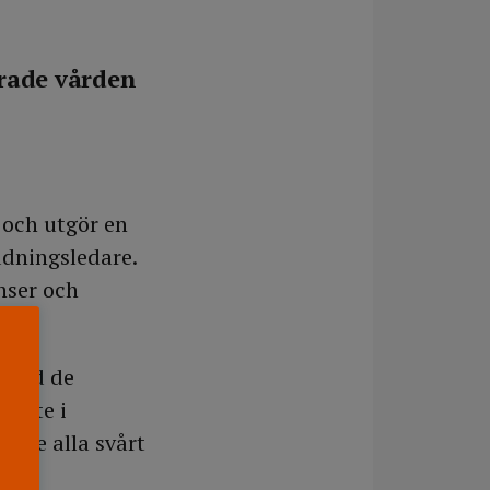
rade vården
 och utgör en
ddningsledare.
nser och
bland de
 inte i
unde alla svårt