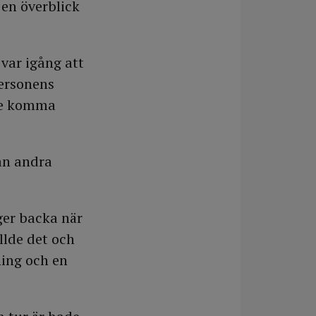
 en överblick
 var igång att
personens
lle komma
ån andra
ger backa när
llde det och
ning och en