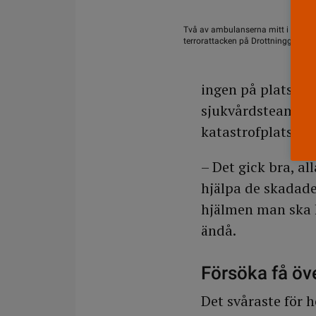
Två av ambulanserna mitt i fredag
terrorattacken på Drottninggatan. B
ingen på plats ku
sjukvårdsteam som
katastrofplats sö
– Det gick bra, a
hjälpa de skadade 
hjälmen man ska h
ändå.
Försöka få öv
Det svåraste för h