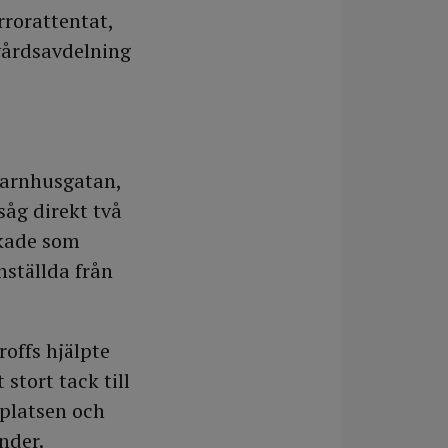
rrorattentat,
vvårdsavdelning
Barnhusgatan,
såg direkt två
kade som
nställda från
roffs hjälpte
 stort tack till
platsen och
nder.