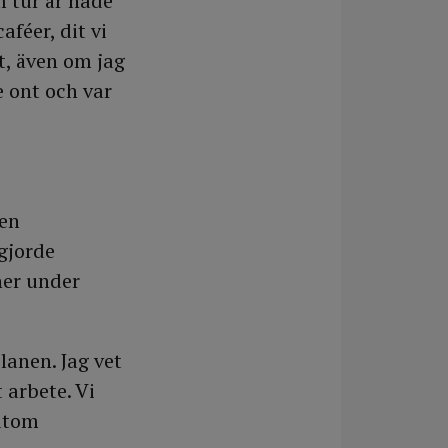
m tur är hade
aféer, dit vi
t, även om jag
e ont och var
 en
gjorde
ner under
lanen. Jag vet
 arbete. Vi
utom