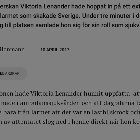
rskan Viktoria Lenander hade hoppat in på ett ex
larmet som skakade Sverige. Under tre minuter i d
till platsen samlade hon sig för sin roll som sjuk
eilenmann
10 APRIL 2017
LEDARSKAP
onen hade Viktoria Lenander hunnit uppfatta att
nnade i ambulanssjukvården och att dagbilarna f
e bara från larmet att det var en lastbilskrock oc
av attentatet slog ned i henne direkt när hon ko