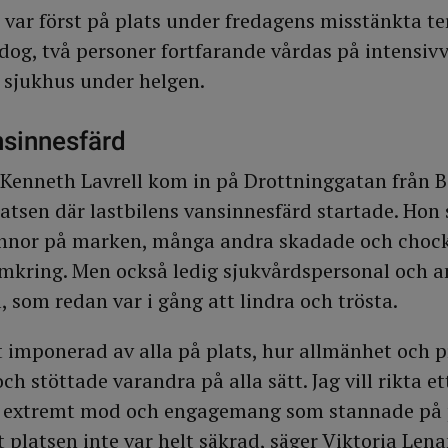
ar först på plats under fredagens misstänkta te
 dog, två personer fortfarande vårdas på intensi
 sjukhus under helgen.
nsinnesfärd
 Kenneth Lavrell kom in på Drottninggatan från 
latsen där lastbilens vansinnesfärd startade. Hon 
innor på marken, många andra skadade och choc
mkring. Men också ledig sjukvårdspersonal och a
ll, som redan var i gång att lindra och trösta.
gt imponerad av alla på plats, hur allmänhet och p
h stöttade varandra på alla sätt. Jag vill rikta ett
ett extremt mod och engagemang som stannade på 
t platsen inte var helt säkrad, säger Viktoria Lena