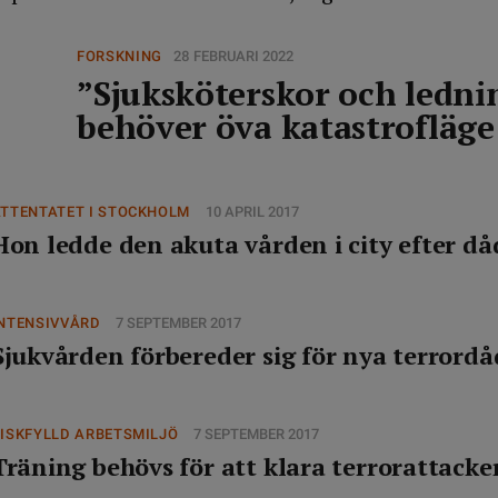
FORSKNING
28 FEBRUARI 2022
”Sjuksköterskor och ledni
behöver öva katastrofläg
TTENTATET I STOCKHOLM
10 APRIL 2017
Hon ledde den akuta vården i city efter då
INTENSIVVÅRD
7 SEPTEMBER 2017
Sjukvården förbereder sig för nya terrordå
ISKFYLLD ARBETSMILJÖ
7 SEPTEMBER 2017
Träning behövs för att klara terrorattacke