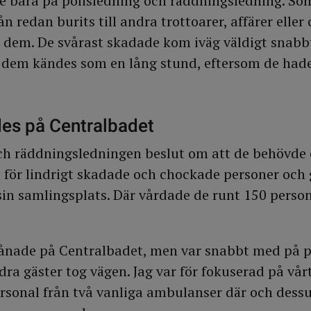
e bara på polisledning och räddningsledning. So
 redan burits till andra trottoarer, affärer eller c
pa dem. De svårast skadade kom iväg väldigt snabb
ör dem kändes som en lång stund, eftersom de had
es på Centralbadet
ch räddningsledningen beslut om att de behövde
för lindrigt skadade och chockade personer och 
 sin samlingsplats. Där vårdade de runt 150 perso
rvånade på Centralbadet, men var snabbt med på p
dra gäster tog vägen. Jag var för fokuserad på vårt
sonal från två vanliga ambulanser där och dess