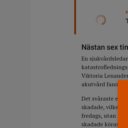
Nästan sex ti
En sjukvårdsledar
katastroflednings
Viktoria Lenande
akutvård fanns på
Det svåraste en s
skadade, vilket tr
fredags, utan tac
skadade köras til