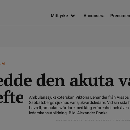
Mitt yrke
Annonsera
Prenumer
OLM
edde den akuta 
 efter dådet
Ambulanssjuksköterskan Viktoria Lenander från Aisabs
Sabbatsbergs sjukhus var sjukvårdsledare. Vid sin sida
Lavrell, ambulansvårdare med lång erfarenhet och även
ledarskapsutbildning. Bild: Alexander Donka