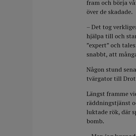
fram och börja vår
över de skadade.
– Det tog verklig
hjälpa till och s
”expert” och tale
snabbt, att mång
Någon stund senar
tvärgator till Dro
Längst framme vid
räddningstjänst o
luktade rök, där 
bomb.