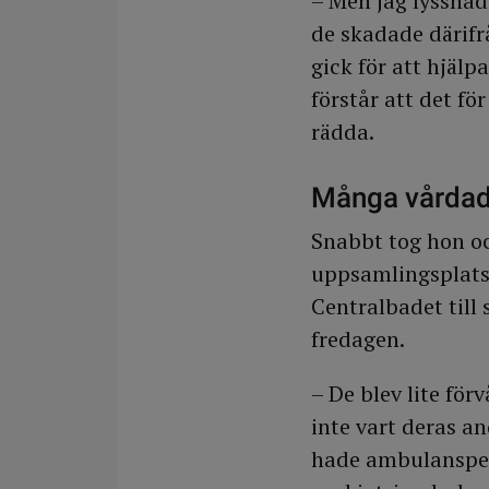
– Men jag lyssnad
de skadade därifrån
gick för att hjäl
förstår att det f
rädda.
Många vårdad
Snabbt tog hon o
uppsamlingsplats 
Centralbadet till
fredagen.
– De blev lite fö
inte vart deras an
hade ambulansper