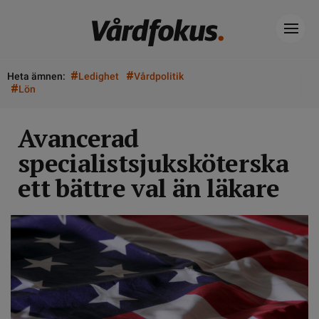
#
#
Heta ämnen:
Ledighet
Vårdpolitik
#
Lön
Avancerad
specialistsjuksköterska
ett bättre val än läkare