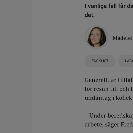
I vanliga fall får 
det.
Madelei
FACKLIGT
LAG
Generellt är tillf
för resan till och 
undantag i kollek
– Under beredskap
arbete, säger Fr