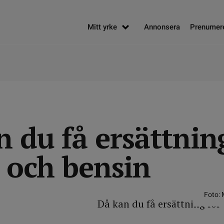
Mitt yrke
Annonsera
Prenumer
 du få ersättnin
t och bensin
Foto: