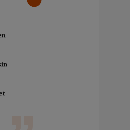
en
sin
et