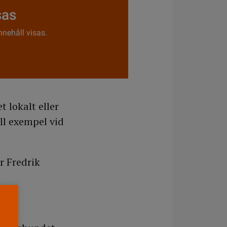
sas
nnehåll visas.
t lokalt eller
ll exempel vid
r Fredrik