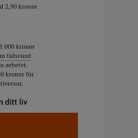
ed 2,90 kronor
11 000 kronor
om tidsvinst
ån arbetet.
0 kronor för
tivresor.
ditt liv