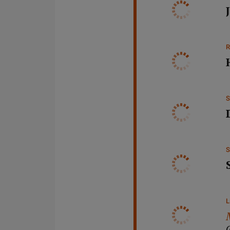
R
S
S