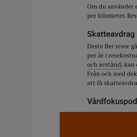
Om du använder eg
per kilometer. Re
Skatteavdrag 
Desto fler resor g
per år i resekost
och avstånd
, kan 
Från och med dekl
att få skatteavdra
Vårdfokuspodd