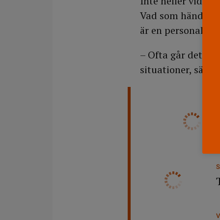
Inte heller vid ex
Vad som händer me
är en personalpoli
– Ofta går det att
situationer, säger
S