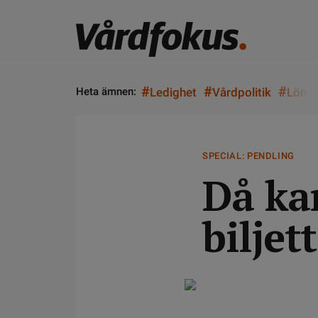
#
#
#
Heta ämnen:
Ledighet
Vårdpolitik
Lön
SPECIAL: PENDLING
Då kan
biljet