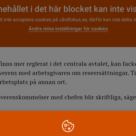
nehållet i det här blocket kan inte vi
tt inte acceptera cookies på vårdfokus.se, därför kan inte detta i
Ändra mina inställningar för cookies
inns mer reglerat i det centrala avtalet, kan facke
erens med arbetsgivaren om reseersättningar. Ti
arbetsplats på annan ort.
 överenskommelser med chefen blir skriftliga, säge
id snökaos och solkurvor