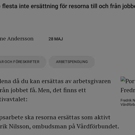
de flesta inte ersättning för resorna till och från jo
ne Andersson
28 MAJ
AR OCH FÖRESKRIFTER
ARBETSPENDLING
ällena då du kan ersättas av arbetsgivaren
från jobbet få. Men, det finns ett
tivavtalet:
Fredrik 
Vårdförb
sarbete ska resorna ersättas som aktivt
edrik Nilsson, ombudsman på Vårdförbundet.