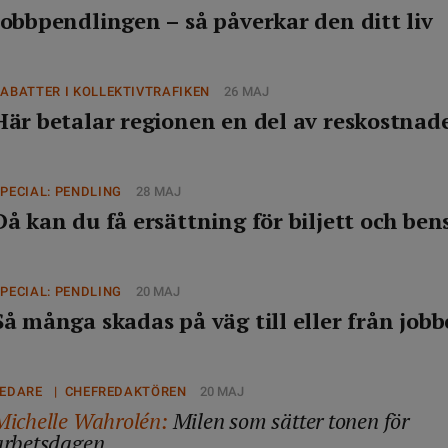
Jobbpendlingen – så påverkar den ditt liv
ABATTER I KOLLEKTIVTRAFIKEN
26 MAJ
Här betalar regionen en del av reskostnad
PECIAL: PENDLING
28 MAJ
Då kan du få ersättning för biljett och ben
PECIAL: PENDLING
20 MAJ
Så många skadas på väg till eller från jobb
LEDARE | CHEFREDAKTÖREN
20 MAJ
Michelle Wahrolén:
Milen som sätter tonen för
arbetsdagen