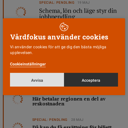
SPECIAL: PENDLING
19 MAJ
Schema, lön och läge styr din
jobbpendling
SPECIAL: PENDLING
22 MAJ
Vårdfokus använder cookies
Therese pendlar elva mil om dagen
Vi använder cookies för att ge dig den bästa möjliga
upplevelsen.
VÅRDFOKUSPODDEN
28 MAJ
Cookieinställningar
Jobbpendlingen – så påverkar
den ditt liv
Avvisa
Acceptera
RABATTER I KOLLEKTIVTRAFIKEN
26 MAJ
Här betalar regionen en del av
reskostnaden
SPECIAL: PENDLING
28 MAJ
Då kan du få ersättning för biljett