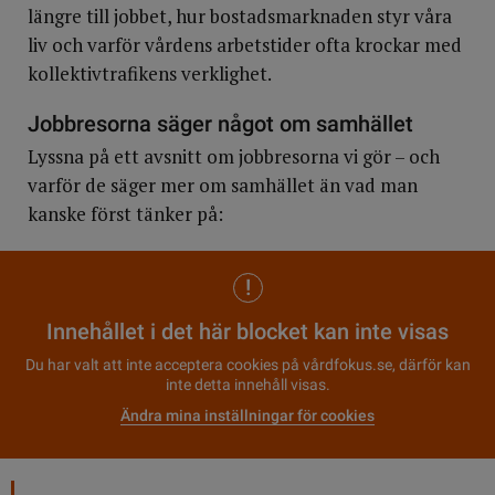
längre till jobbet, hur bostadsmarknaden styr våra
liv och varför vårdens arbetstider ofta krockar med
kollektivtrafikens verklighet.
Jobbresorna säger något om samhället
Lyssna på ett avsnitt om jobbresorna vi gör – och
varför de säger mer om samhället än vad man
kanske först tänker på:
Innehållet i det här blocket kan inte visas
Du har valt att inte acceptera cookies på vårdfokus.se, därför kan
inte detta innehåll visas.
Ändra mina inställningar för cookies