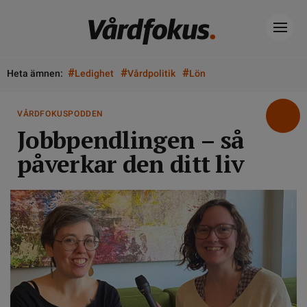
#
#
#
Heta ämnen:
Ledighet
Vårdpolitik
Lön
VÅRDFOKUSPODDEN
Jobbpendlingen – så
påverkar den ditt liv