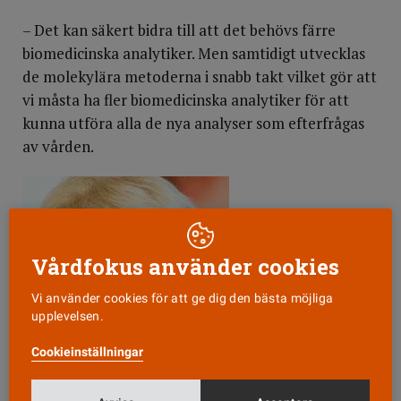
– Det kan säkert bidra till att det behövs färre
biomedicinska analytiker. Men samtidigt utvecklas
de molekylära metoderna i snabb takt vilket gör att
vi måsta ha fler biomedicinska analytiker för att
kunna utföra alla de nya analyser som efterfrågas
av vården.
Vårdfokus använder cookies
Vi använder cookies för att ge dig den bästa möjliga
Agneta Colliander.
upplevelsen.
Cookieinställningar