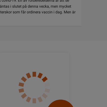
 covid-19. En av förberedelserna är att se
 väntas i slutet på denna vecka, men mycket
terskor som får ordinera vaccin i dag. Men är