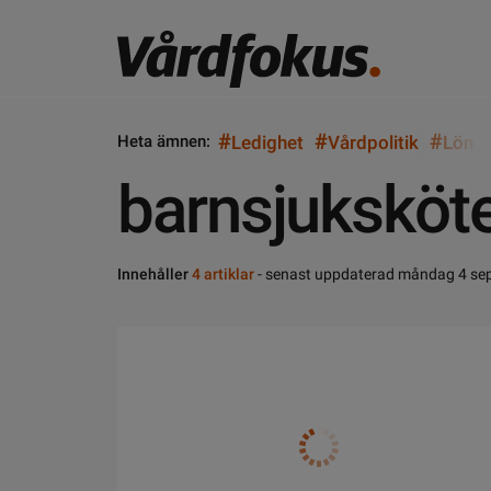
#
#
#
Heta ämnen:
Ledighet
Vårdpolitik
Lön
barnsjuksköt
Innehåller
4 artiklar
- senast uppdaterad måndag 4 se