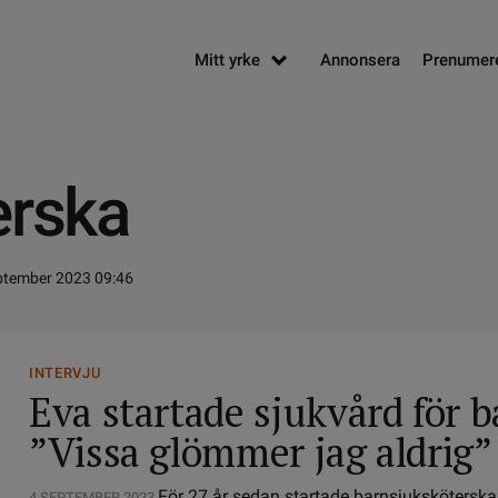
Mitt yrke
Annonsera
Prenumer
erska
ptember 2023 09:46
INTERVJU
Eva startade sjukvård för 
”Vissa glömmer jag aldrig”
För 27 år sedan startade barnsjukskötersk
4 SEPTEMBER 2023