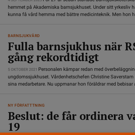
hemmet på Akademiska barnsjukhuset. Under sitt yrkesliv har
kunna få vård hemma med bättre medicinteknik. Men hon ha
BARNSJUKVÅRD
Fulla barnsjukhus när R
gång rekordtidigt
Personalen kämpar redan med överbeläggnin
5 OKTOBER 2021
ungdomssjukhuset. Vårdenhetschefen Christine Saverstam är 
sina medarbetare. Nu uppmanar hon föräldrar med bebisar at
NY FÖRFATTTNING
Beslut: de får ordinera v
19