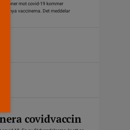
cinationer mot covid-19 kommer
era de nya vaccinerna. Det meddelar
g
inera covidvaccin