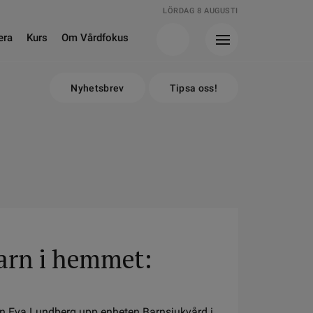
LÖRDAG 8 AUGUSTI
era
Kurs
Om Vårdfokus
Nyhetsbrev
Tipsa oss!
barn i hemmet:
an Eva Lundberg upp enheten Barnsjukvård i