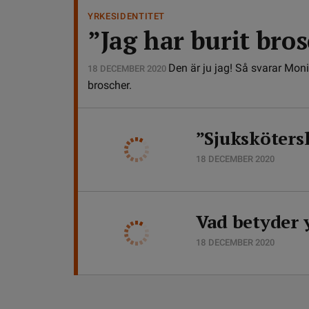
YRKESIDENTITET
”Jag har burit bro
Den är ju jag! Så svarar Mo
18 DECEMBER 2020
broscher.
”Sjukskötersk
18 DECEMBER 2020
Vad betyder 
18 DECEMBER 2020