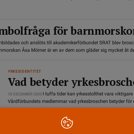
ymbolfråga för barnmorsko
bildades och anslöts till akademikerförbundet SRAT blev brosc
rnmorskan Åsa Mörner är en av dem som gläder sig mycket åt d
YRKESIDENTITET
Vad betyder yrkesbrosch
I tuffa tider kan yrkesstolthet vara viktiga
18 DECEMBER 2020
Vårdförbundets medlemmar vad yrkesbroschen betyder för