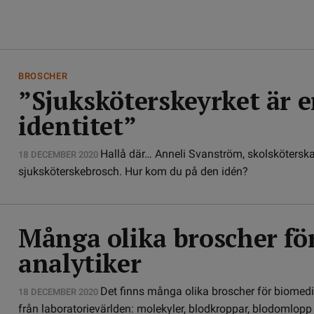
BROSCHER
”Sjuksköterskeyrket är e
identitet”
Hallå där… Anneli Svanström, skolsköterska 
18 DECEMBER 2020
sjuksköterskebrosch. Hur kom du på den idén?
Många olika broscher fö
analytiker
Det finns många olika broscher för biomed
18 DECEMBER 2020
från laboratorievärlden: molekyler, blodkroppar, blodomlopp 