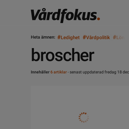
#
#
#
Heta ämnen:
Ledighet
Vårdpolitik
Lön
broscher
Innehåller
6 artiklar
- senast uppdaterad fredag 18 de