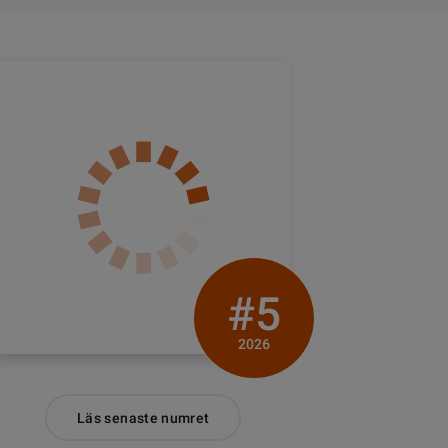
#5
2026
Läs senaste numret