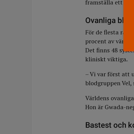
framställa ett kon
Ovanliga blo
För de flesta räck
procent av världe
Det finns 48 syst
kliniskt viktiga.
– Vi var först at
blodgruppen Vel, s
Världens ovanliga
Hon är Gwada-neg
Bastest och k