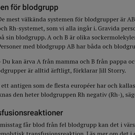
en för blodgrupp
De mest välkända systemen för blodgrupper är A
och Rh-systemet, som vi alla ingår i. Gravida pers
på sin blodgrupp. A och B är olika sockermolekyler
Personer med blodgrupp AB har båda och blodgru
– Du kan ärva A från mamma och B från pappa oc
rupper är alltid ärftligt, förklarar Jill Storry.
 ett antigen som de flesta européer har och kalla
aknas den heter blodgruppen Rh negativ (Rh-), sä
sfusionsreaktioner
isstag får blod från fel blodgrupp kan det i värs
emolytisk transfusionsreaktion.
Läs mer om det i 