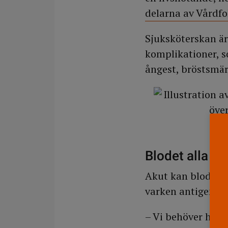
delarna av Vårdfo
Sjuksköterskan ä
komplikationer, so
ångest, bröstsmär
Blodet alla k
Akut kan blod med 
varken antigenern
– Vi behöver hush