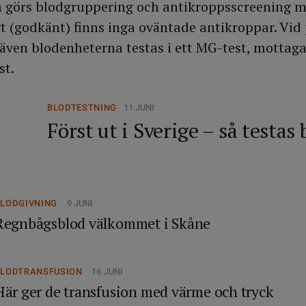
n görs blodgruppering och antikroppsscreening m
t (godkänt) finns inga oväntade antikroppar. Vid 
 även blodenheterna testas i ett MG-test, mottaga
st.
BLODTESTNING
11 JUNI
Först ut i Sverige – så testas
BLODGIVNING
9 JUNI
Regnbågsblod välkommet i Skåne
BLODTRANSFUSION
16 JUNI
Här ger de transfusion med värme och tryck