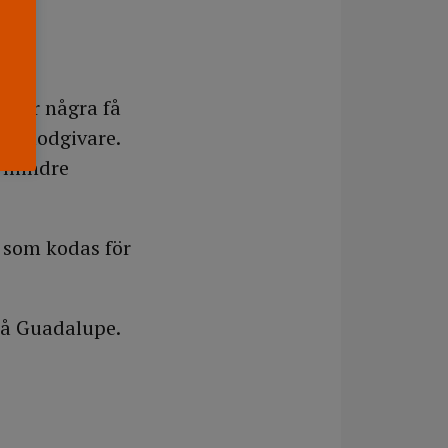
n för några få
de blodgivare.
r mindre
 som kodas för
på Guadalupe.