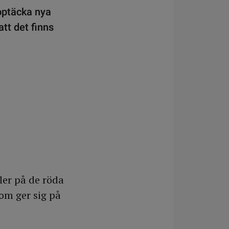
upptäcka nya
tt det finns
ler på de röda
som ger sig på