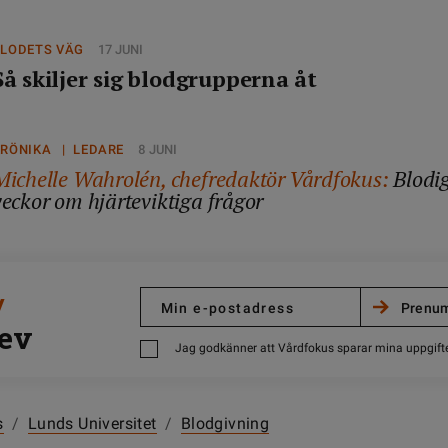
BLODETS VÄG
17 JUNI
Så skiljer sig blodgrupperna åt
KRÖNIKA | LEDARE
8 JUNI
Michelle Wahrolén, chefredaktör Vårdfokus:
Blodi
veckor om hjärteviktiga frågor
/
ev
Jag godkänner att Vårdfokus sparar mina uppgift
s
/
Lunds Universitet
/
Blodgivning