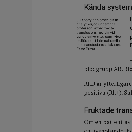
Kända system
Jill Storry är biomedicinsk
analytiker, adjungerande
professor i experimentell
transfusionsmedicin vid
Lunds universitet, samt vice
ordförande i Internationella
blodtransfusionssällskapet.
Foto: Privat
blodgrupp AB. Blodg
RhD är ytterligare
positiva (Rh+). S
Fruktade tran
Om en patient av m
en livshotande, h