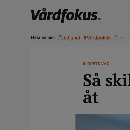
#
#
#
Heta ämnen:
Ledighet
Vårdpolitik
Lön
BLODETS VÄG
Så ski
åt