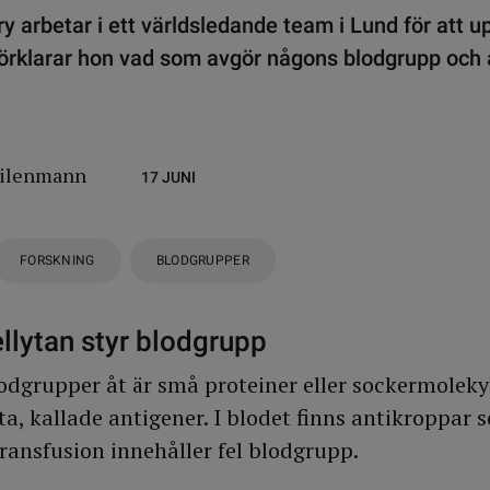
rry arbetar i ett världsledande team i Lund för att 
förklarar hon vad som avgör någons blodgrupp och a
eilenmann
17 JUNI
FORSKNING
BLODGRUPPER
llytan styr blodgrupp
lodgrupper åt är små proteiner eller sockermoleky
a, kallade antigener. I blodet finns antikroppar 
ransfusion innehåller fel blodgrupp.