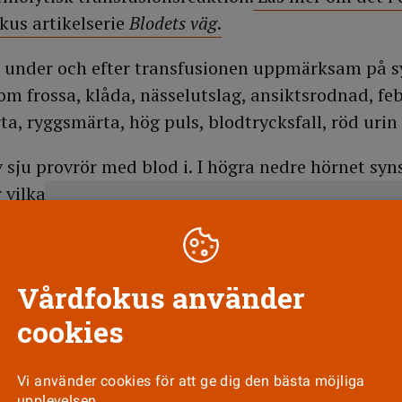
kus artikelserie
Blodets väg
.
r under och efter transfusionen uppmärksam på
m frossa, klåda, nässelutslag, ansiktsrodnad, feb
ta, ryggsmärta, hög puls, blodtrycksfall, röd uri
Figuren visar vilket blod (gäller erytrocyter) från blodgrupper
som kan transfunderas till vilken mottagare. Illustration: Ma
an ta emot
Vårdfokus använder
blodgruppen 0 Rh- (”noll- negativt”) ges till alla
cookies
a A, B eller RhD.
ålla med det. Vi försöker och har kommit långt m
Vi använder cookies för att ge dig den bästa möjliga
upplevelsen.