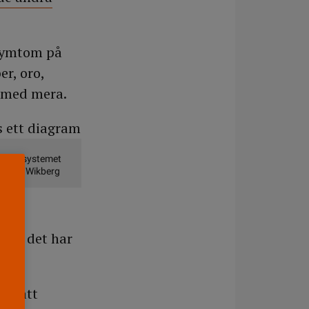
 symtom på
er, oro,
n med mera.
 i AB0-systemet
deleine Wikberg
 för det har
ed att