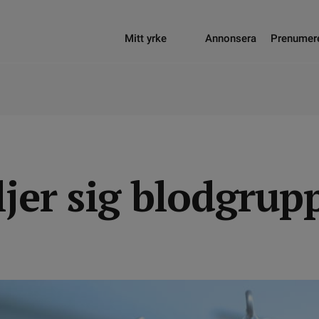
Mitt yrke
Annonsera
Prenumer
ljer sig blodgru