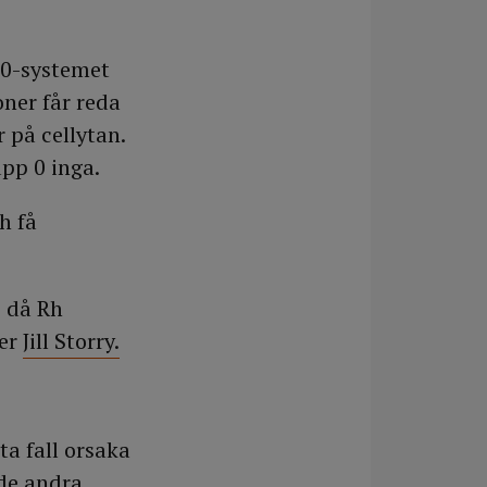
B0-systemet
oner får reda
 på cellytan.
pp 0 inga.
h få
s då Rh
ger
Jill Storry.
ta fall orsaka
de andra