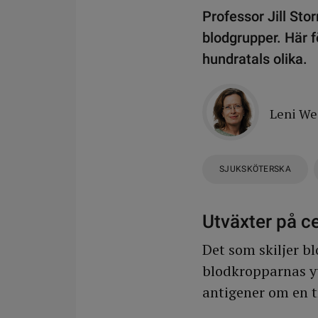
Professor Jill Sto
blodgrupper. Här 
hundratals olika.
Leni W
SJUKSKÖTERSKA
Utväxter på ce
Det som skiljer b
blodkropparnas yt
antigener om en t