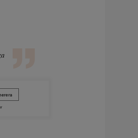
ga
er