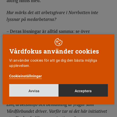
aldrig hinns med.
Hur märks det att arbetsgivare i Norrbotten inte
lyssnar på medarbetarna?
– Deras lösningar är alltid samma: se över
verksamheten och hur befintlig personal kan
användas på ett effektivare sätt. De vill att vi ska
Vårdfokus använder cookies
springa snabbare och vårda fler patienter. En
medlem i gruppen berättade om ett möte där det
Vi använder cookies för att ge dig den bästa möjliga
diskuterades att sjuksköterskorna på vårdcentralen
upplevelsen.
där hon jobbar ska förflyttas till sjukhuset, trots att
Cookieinställningar
det redan är brist på sjuksköterskor även på
vårdcentralen. Ett sådant förslag saknar helt
Avvisa
Acceptera
verklighetsförankring, säger Ida Söderlund.
Lön, arbetsmiljö och bemanning är frågor som
Vårdförbundet driver. Varför tar ni det här initiativet