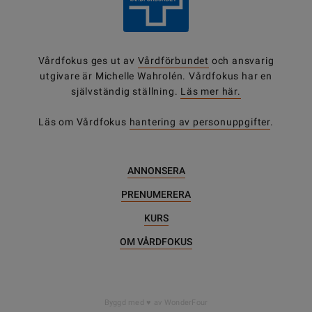
Vårdfokus ges ut av
Vårdförbundet
och ansvarig
utgivare är Michelle Wahrolén. Vårdfokus har en
självständig ställning.
Läs mer här.
Läs om Vårdfokus
hantering av personuppgifter
.
ANNONSERA
PRENUMERERA
KURS
OM VÅRDFOKUS
DELA
Byggd med
av WonderFour