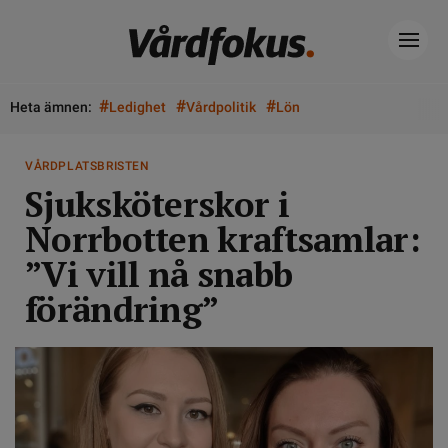
#
#
#
Heta ämnen:
Ledighet
Vårdpolitik
Lön
VÅRDPLATSBRISTEN
Sjuksköterskor i
Norrbotten kraftsamlar:
”Vi vill nå snabb
förändring”