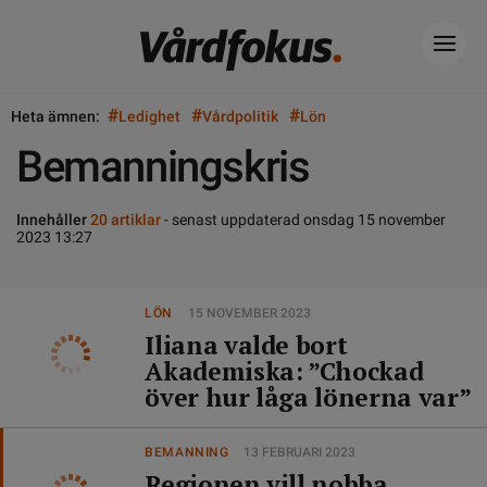
#
#
#
Heta ämnen:
Ledighet
Vårdpolitik
Lön
Bemanningskris
Innehåller
20 artiklar
- senast uppdaterad onsdag 15 november
2023 13:27
LÖN
15 NOVEMBER 2023
Iliana valde bort
Akademiska: ”Chockad
över hur låga lönerna var”
BEMANNING
13 FEBRUARI 2023
Regionen vill nobba