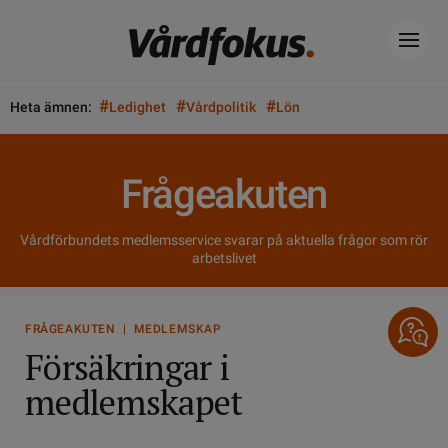
#
#
#
Heta ämnen:
Ledighet
Vårdpolitik
Lön
Frågeakuten
Vårdförbundets medlemsservice svarar på aktuella frågor som rör
arbetslivet
FRÅGEAKUTEN | MEDLEMSKAP
Försäkringar i
medlemskapet