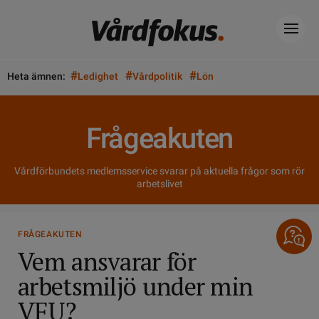
#
#
#
Heta ämnen:
Ledighet
Vårdpolitik
Lön
Frågeakuten
Vårdförbundets medlemsservice svarar på aktuella frågor som rör
arbetslivet
FRÅGEAKUTEN
Vem ansvarar för
arbetsmiljö under min
VFU?