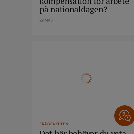
kompensation för arbete
på nationaldagen?
29 MAJ
FRÅGEAKUTEN
Det här behöver du veta