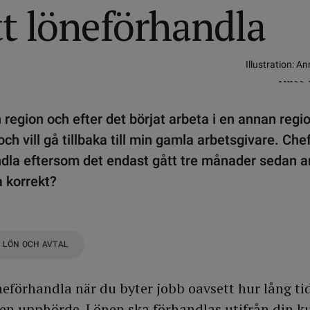
tt löneförhandla
Illustration: 
 region och efter det börjat arbeta i en annan regio
ch vill gå tillbaka till min gamla arbetsgivare. Che
andla eftersom det endast gått tre månader sedan a
a korrekt?
LÖN OCH AVTAL
neförhandla när du byter jobb oavsett hur lång tid
en upphörde. Lönen ska förhandlas utifrån din k