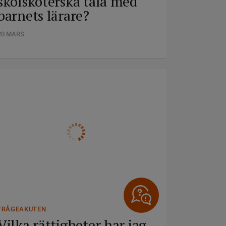
skolsköterska tala med
barnets lärare?
20 MARS
FRÅGEAKUTEN
Vilka rättigheter har jag