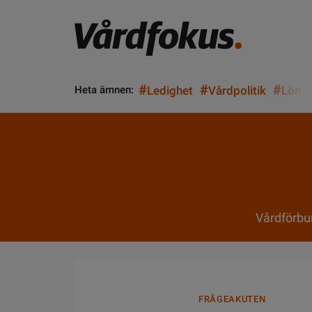
#
#
#
Heta ämnen:
Ledighet
Vårdpolitik
Lön
Vårdförbu
FRÅGEAKUTEN