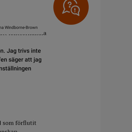
Anna Windborne-Brown
n. Jag trivs inte
fen säger att jag
nställningen
 som förflutit
unskap,