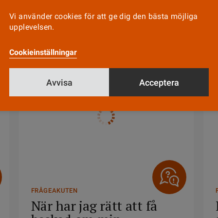
5 JUNI
Vi använder cookies för att ge dig den bästa möjliga
upplevelsen.
Cookieinställningar
Avvisa
Acceptera
FRÅGEAKUTEN
När har jag rätt att få