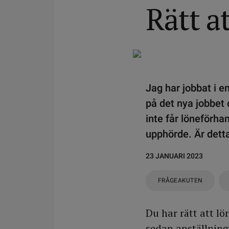
Rätt a
Jag har jobbat i en
på det nya jobbet o
inte får löneförh
upphörde. Är dett
23 JANUARI 2023
FRÅGEAKUTEN
Du har rätt att lö
sedan anställning