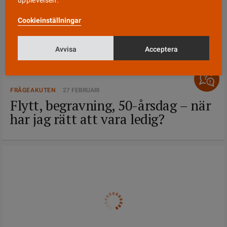
upplevelsen.
Cookieinställningar
Avvisa
Acceptera
FRÅGEAKUTEN
27 FEBRUARI
Flytt, begravning, 50-årsdag – när
har jag rätt att vara ledig?