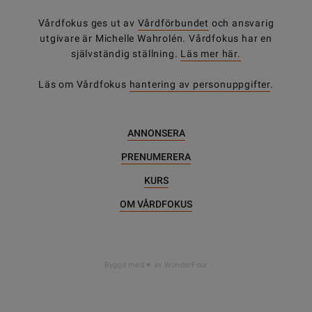
Vårdfokus ges ut av
Vårdförbundet
och ansvarig
utgivare är Michelle Wahrolén. Vårdfokus har en
självständig ställning.
Läs mer här.
Läs om Vårdfokus
hantering av personuppgifter
.
ANNONSERA
PRENUMERERA
KURS
OM VÅRDFOKUS
Byggd med
av WonderFour