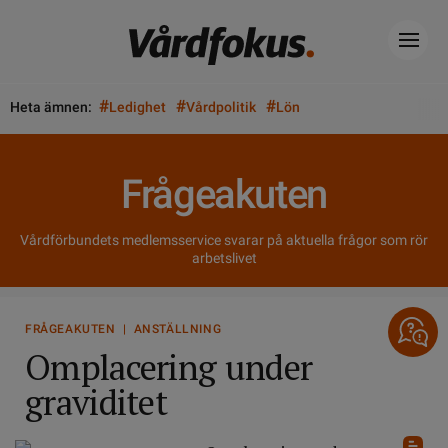
#
#
#
Heta ämnen:
Ledighet
Vårdpolitik
Lön
Frågeakuten
Vårdförbundets medlemsservice svarar på aktuella frågor som rör
arbetslivet
FRÅGEAKUTEN | ANSTÄLLNING
Omplacering under
graviditet