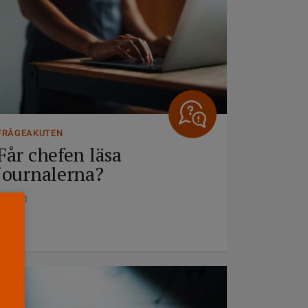
FRÅGEAKUTEN
Får chefen läsa
journalerna?
23 JUNI