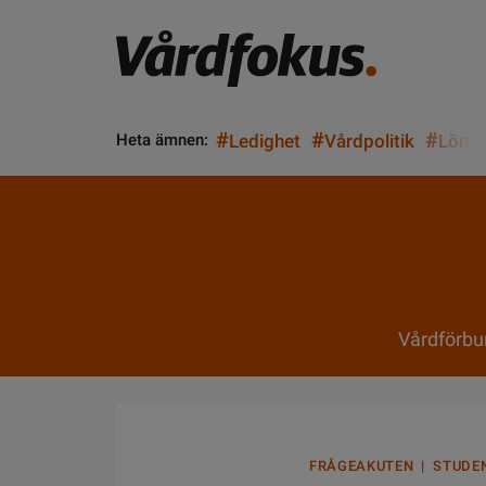
#
#
#
Heta ämnen:
Ledighet
Vårdpolitik
Lön
Vårdförbu
FRÅGEAKUTEN | STUDE