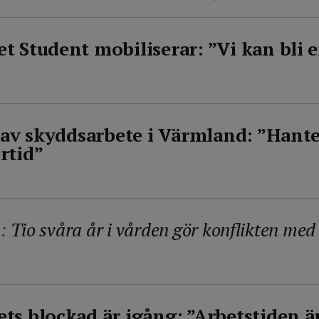
 Student mobiliserar: ”Vi kan bli e
l av skyddsarbete i Värmland: ”Hant
rtid”
:
Tio svåra år i vården gör konflikten med
ts blockad är igång: ”Arbetstiden ä