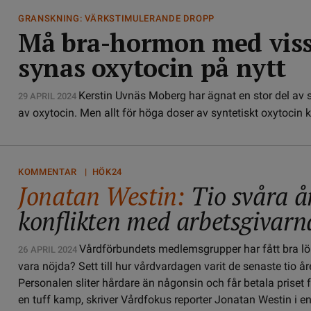
GRANSKNING: VÄRKSTIMULERANDE DROPP
Må bra-hormon med vissa
synas oxytocin på nytt
Kerstin Uvnäs Moberg har ägnat en stor del av si
29 APRIL 2024
av oxytocin. Men allt för höga doser av syntetiskt oxytocin 
KOMMENTAR | HÖK24
Jonatan Westin:
Tio svåra år
konflikten med arbetsgivarn
Vårdförbundets medlemsgrupper har fått bra lö
26 APRIL 2024
vara nöjda? Sett till hur vårdvardagen varit de senaste tio å
Personalen sliter hårdare än någonsin och får betala priset för
en tuff kamp, skriver Vårdfokus reporter Jonatan Westin i 