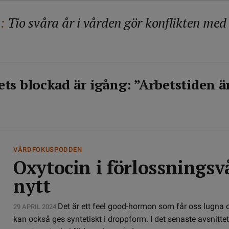
:
Tio svåra år i vården gör konflikten med
ts blockad är igång: ”Arbetstiden ä
VÅRDFOKUSPODDEN
Oxytocin i förlossnings
nytt
Det är ett feel good-hormon som får oss lugna o
29 APRIL 2024
kan också ges syntetiskt i droppform. I det senaste avsnitt