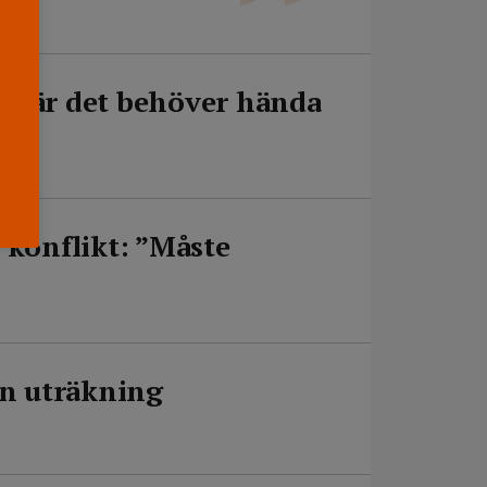
r där det behöver hända
 konflikt: ”Måste
in uträkning