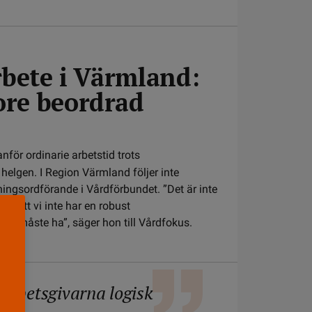
rbete i Värmland:
ore beordrad
för ordinarie arbetstid trots
helgen. I Region Värmland följer inte
ingsordförande i Vårdförbundet. ”Det är inte
s på att vi inte har en robust
 vi måste ha”, säger hon till Vårdfokus.
 arbetsgivarna logisk