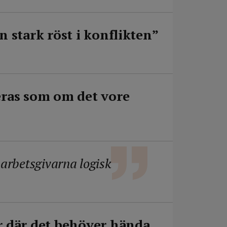
n stark röst i konflikten”
eras som om det vore
 arbetsgivarna logisk
r där det behöver hända