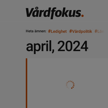
#
#
#
Heta ämnen:
Ledighet
Vårdpolitik
Lön
april, 2024