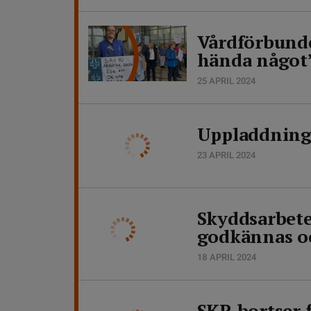
Vårdförbunde
hända något
25 APRIL 2024
Uppladdning 
23 APRIL 2024
Skyddsarbete 
godkännas o
18 APRIL 2024
SKR bortser f