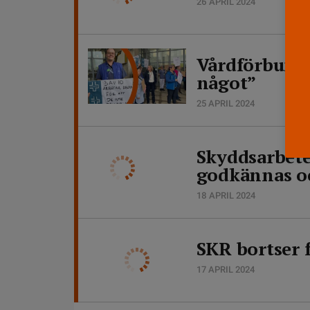
26 APRIL 2024
Vårdförbunde
något”
25 APRIL 2024
Skyddsarbete 
godkännas o
18 APRIL 2024
SKR bortser f
17 APRIL 2024