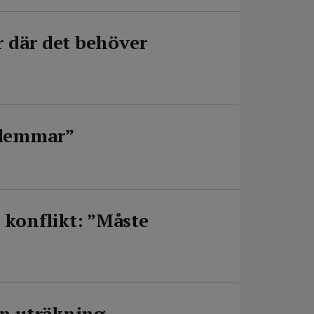
r där det behöver
dlemmar”
 konflikt: ”Måste
in uträkning