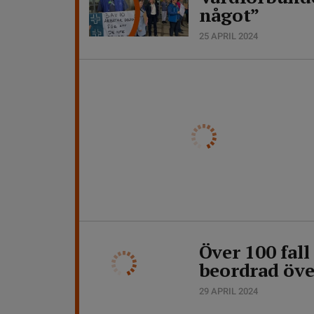
något”
25 APRIL 2024
Över 100 fal
beordrad öve
29 APRIL 2024