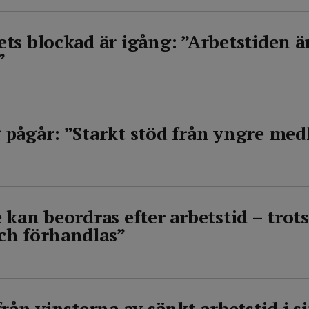
ts blockad är igång: ”Arbetstiden ä
”
pågår: ”Starkt stöd från yngre me
kan beordras efter arbetstid – trots
ch förhandlas”
rån vinsterna av sänkt arbetstid i s