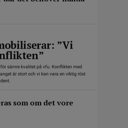
obiliserar: ”Vi
onflikten”
 för sämre kvalitet på vfu. Konflikten med
et är stort och vi kan vara en viktig röst
udent.
eras som om det vore