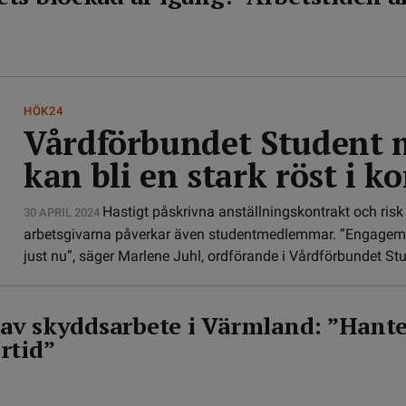
HÖK24
Vårdförbundet Student m
kan bli en stark röst i k
Hastigt påskrivna anställningskontrakt och risk
30 APRIL 2024
arbetsgivarna påverkar även studentmedlemmar. ”Engagemang
just nu”, säger Marlene Juhl, ordförande i Vårdförbundet St
l av skyddsarbete i Värmland: ”Hant
rtid”