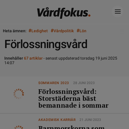
#
#
#
Heta ämnen:
Ledighet
Vårdpolitik
Lön
Förlossningsvård
Innehåller
67 artiklar
- senast uppdaterad torsdag 19 juni 2025
14:07
SOMMAREN 2023
28 JUNI 2023
Förlossningsvård:
Storstäderna bäst
bemannade i sommar
AKADEMISK KARRIÄR
21 JUNI 2023
Barnmorskorna som