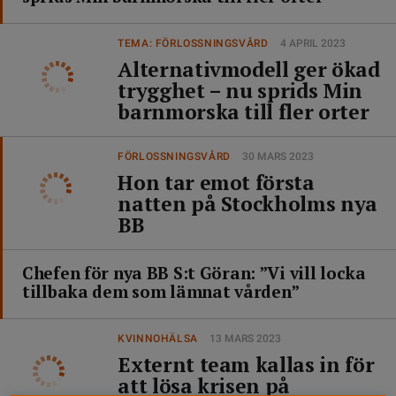
TEMA: FÖRLOSSNINGSVÅRD
4 APRIL 2023
Alternativmodell ger ökad
trygghet – nu sprids Min
barnmorska till fler orter
FÖRLOSSNINGSVÅRD
30 MARS 2023
Hon tar emot första
natten på Stockholms nya
BB
Chefen för nya BB S:t Göran: ”Vi vill locka
tillbaka dem som lämnat vården”
KVINNOHÄLSA
13 MARS 2023
Externt team kallas in för
att lösa krisen på