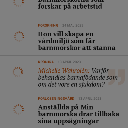
forskar på arbetstid
FORSKNING
24 MAJ 2023
Hon vill skapa en
vårdmiljö som får
barnmorskor att stanna
KRÖNIKA
13 APRIL 2023
Michelle Wahrolén:
Varför
behandlas barnafödande som
om det vore en sjukdom?
FÖRLOSSNINGSVÅRD
13 APRIL 2023
Anställda på Min
barnmorska drar tillbaka
sina uppsägningar