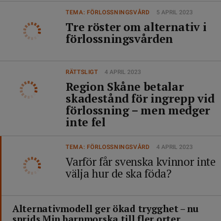
TEMA: FÖRLOSSNINGSVÅRD
5 APRIL 2023
Tre röster om alternativ i
förlossningsvården
RÄTTSLIGT
4 APRIL 2023
Region Skåne betalar
skadestånd för ingrepp vid
förlossning – men medger
inte fel
TEMA: FÖRLOSSNINGSVÅRD
4 APRIL 2023
Varför får svenska kvinnor inte
välja hur de ska föda?
Alternativmodell ger ökad trygghet – nu
sprids Min barnmorska till fler orter