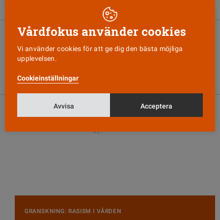
Karolinskas förlossning
Vårdfokus använder cookies
KVINNOHÄLSA
15 FEBRUARI 2023
12 av 16 lämnar Min
Vi använder cookies för att ge dig den bästa möjliga
barnmorska på
upplevelsen.
Karolinska: ”Vi slår knut
på oss själva”
Cookieinställningar
Avvisa
Acceptera
GRANSKNING: RASISM I VÅRDEN