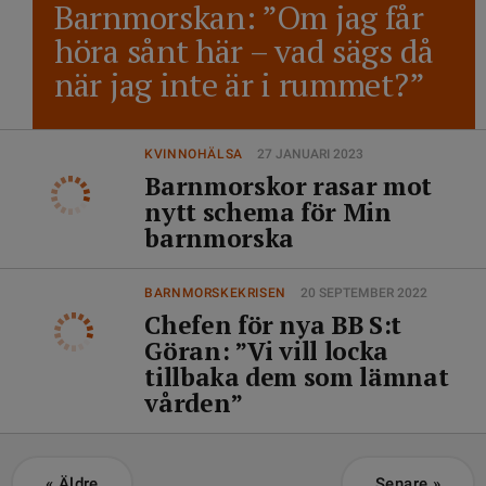
Barnmorskan: ”Om jag får
höra sånt här – vad sägs då
när jag inte är i rummet?”
KVINNOHÄLSA
27 JANUARI 2023
Barnmorskor rasar mot
nytt schema för Min
barnmorska
BARNMORSKEKRISEN
20 SEPTEMBER 2022
Chefen för nya BB S:t
Göran: ”Vi vill locka
tillbaka dem som lämnat
vården”
«
Äldre
Senare
»