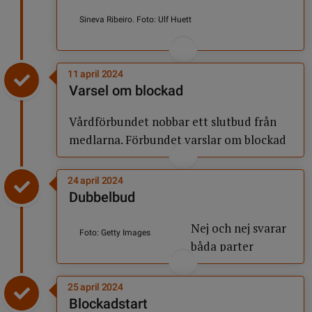
Nato-
skräll
Sineva Ribeiro. Foto: Ulf Huett
och
Enligt Vårdförbundet föreslår
medlare
arbetsgivarna försämrade
11 april 2024
arbetstidsregler vid beredskapshändelser.
Varsel om blockad
Förhandlingarna strandar,
Varsel
Vårdförbundet ilsknar till och kallar in
Vårdförbundet nobbar ett slutbud från
om
medlare. Ordföranden Sineva Ribeiro
medlarna. Förbundet varslar om blockad
blockad
ställer frågor till regeringen: ”Är det
av övertid, mertid och nyanställning för
genom nedskärningar och sämre villkor
63 000 vårdanställda i regionerna och
24 april 2024
som svensk sjukvård ska rustas?”
Stockholmssjukhusen. En vecka senare
Dubbelbud
utser Medlingsinstitutet medlare på
Dubbelbud
Nej och nej svarar
Sobona, det avtalsområde där
Foto: Getty Images
båda parter
tvångsmedling kan ske.
snabbt till varandras sista-minuten-bud
innan blockaden.
25 april 2024
Blockadstart