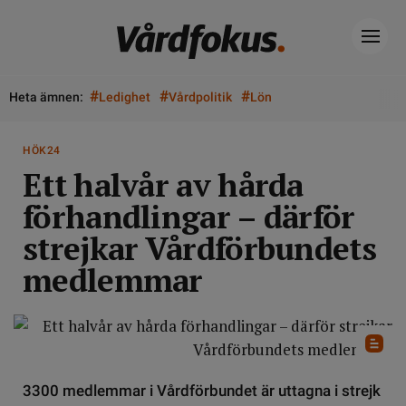
#
#
#
Heta ämnen:
Ledighet
Vårdpolitik
Lön
HÖK24
Ett halvår av hårda
förhandlingar – därför
strejkar Vårdförbundets
medlemmar
3300 medlemmar i Vårdförbundet är uttagna i strejk