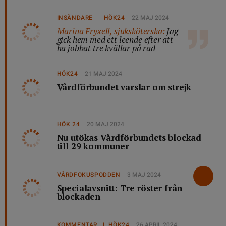
INSÄNDARE | HÖK24
22 MAJ 2024
Marina Fryxell, sjuksköterska:
Jag
gick hem med ett leende efter att
ha jobbat tre kvällar på rad
HÖK24
21 MAJ 2024
Vårdförbundet varslar om strejk
HÖK 24
20 MAJ 2024
Nu utökas Vårdförbundets blockad
till 29 kommuner
VÅRDFOKUSPODDEN
3 MAJ 2024
Specialavsnitt: Tre röster från
blockaden
KOMMENTAR | HÖK24
26 APRIL 2024